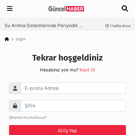
Arama
Su Arıtma Sistemlerinde Periyodik Bakım Neden Kritik?
nce
1 hafta önce
Login
Tekrar hoşgeldiniz
Hesabınız yok mu?
Kayıt Ol
E-posta Adresi
Şifre
Şifrenizi mi unuttunuz?
Giriş Yap