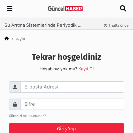
Arama
Su Arıtma Sistemlerinde Periyodik Bakım Neden Kritik?
nce
1 hafta önce
Login
Tekrar hoşgeldiniz
Hesabınız yok mu?
Kayıt Ol
E-posta Adresi
Şifre
Şifrenizi mi unuttunuz?
Giriş Yap