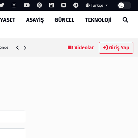
Türkçe
IYASET
ASAYIŞ
GÜNCEL
TEKNOLOJI
Ambalaj Süreçlerinde Yeni Nesil Verimliliği Olimpack ile Yak
Videolar
Giriş Yap
 önce