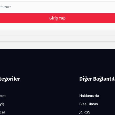
uttunuz?
Giriş Yap
tegoriler
Diğer Bağlantıl
aset
Hakkımızda
yiş
Bize Ulaşın
cel
RSS