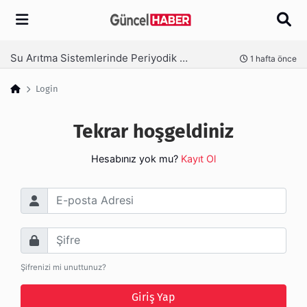
Arama
Su Arıtma Sistemlerinde Periyodik Bakım Neden Kritik?
nce
1 hafta önce
Login
Tekrar hoşgeldiniz
Hesabınız yok mu?
Kayıt Ol
E-posta Adresi
Şifre
Şifrenizi mi unuttunuz?
Giriş Yap