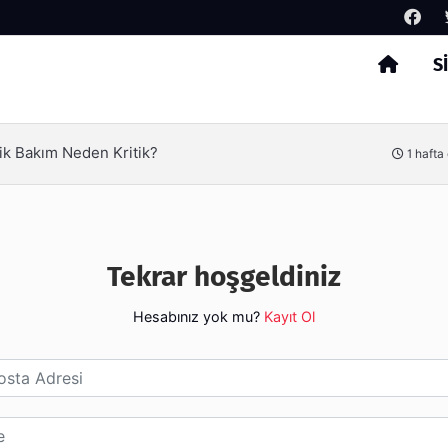
S
Arama
ik Bakım Neden Kritik?
1 hafta
Tekrar hoşgeldiniz
Hesabınız yok mu?
Kayıt Ol
esi