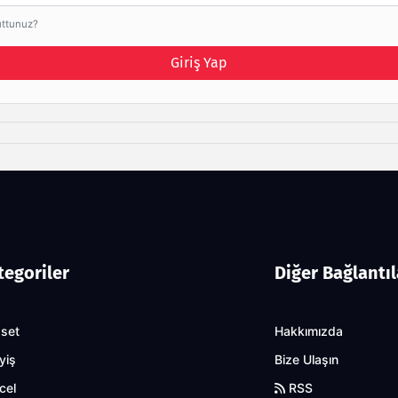
uttunuz?
Giriş Yap
tegoriler
Diğer Bağlantıl
aset
Hakkımızda
yiş
Bize Ulaşın
cel
RSS