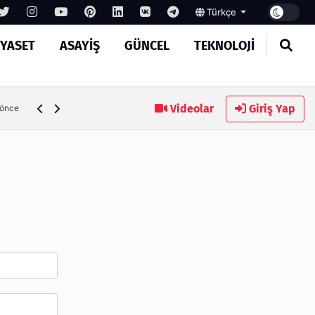
Türkçe
IYASET
ASAYIŞ
GÜNCEL
TEKNOLOJI
Ambalaj Süreçlerinde Yeni Nesil Verimliliği Olimpack ile Yak
Videolar
Giriş Yap
 önce