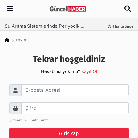
Arama
Su Arıtma Sistemlerinde Periyodik Bakım Neden Kritik?
nce
1 hafta önce
Login
Tekrar hoşgeldiniz
Hesabınız yok mu?
Kayıt Ol
E-posta Adresi
Şifre
Şifrenizi mi unuttunuz?
Giriş Yap