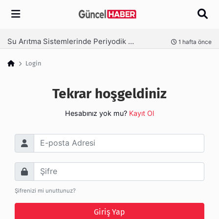
Arama
Su Arıtma Sistemlerinde Periyodik Bakım Neden Kritik?
nce
1 hafta önce
Login
Tekrar hoşgeldiniz
Hesabınız yok mu?
Kayıt Ol
E-posta Adresi
Şifre
Şifrenizi mi unuttunuz?
Giriş Yap