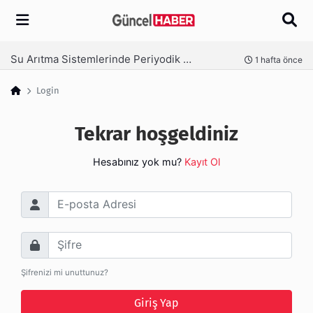
Arama
Su Arıtma Sistemlerinde Periyodik Bakım Neden Kritik?
nce
1 hafta önce
Login
Tekrar hoşgeldiniz
Hesabınız yok mu?
Kayıt Ol
E-posta Adresi
Şifre
Şifrenizi mi unuttunuz?
Giriş Yap