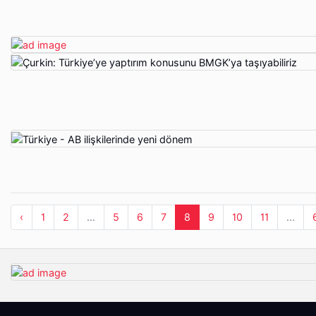
‹
1
2
...
5
6
7
8
9
10
11
...