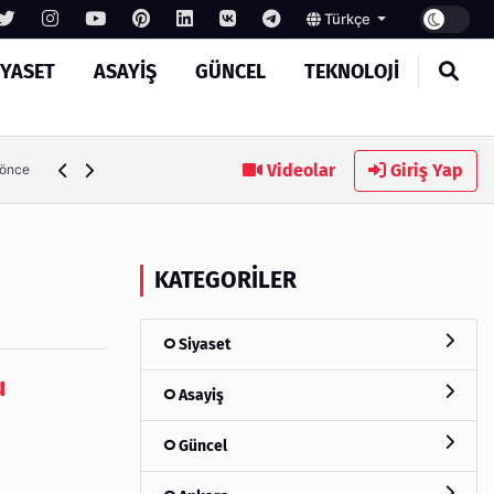
Türkçe
IYASET
ASAYIŞ
GÜNCEL
TEKNOLOJI
Ambalaj Süreçlerinde Yeni Nesil Verimliliği Olimpack ile Yak
Videolar
Giriş Yap
 önce
KATEGORILER
Siyaset
u
Asayiş
Güncel