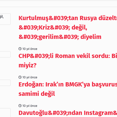
Kurtulmuş&#039;tan Rusya düzelt
&#039;Kriz&#039; değil,
&#039;gerilim&#039; diyelim
10 yıl önce
CHP&#039;li Roman vekil sordu: Bi
miyiz?
10 yıl önce
Erdoğan: Irak’ın BMGK’ya başvuru
samimi değil
10 yıl önce
Davutoğlu&#039;ndan Instagram