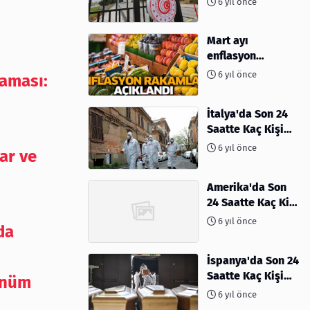
6 yıl önce
Mart ayı
enflasyon
rakamları
6 yıl önce
aması:
açıklandı
İtalya'da Son 24
Saatte Kaç Kişi
Öldü
6 yıl önce
ar ve
Amerika'da Son
24 Saatte Kaç Kişi
Öldü - 06 Nisan
6 yıl önce
da
2020
İspanya'da Son 24
Saatte Kaç Kişi
önüm
Öldü
6 yıl önce