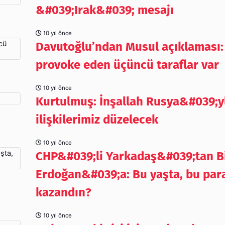
&#039;Irak&#039; mesajı
10 yıl önce
Davutoğlu’ndan Musul açıklaması
provoke eden üçüncü taraflar var
10 yıl önce
Kurtulmuş: İnşallah Rusya&#039;y
ilişkilerimiz düzelecek
10 yıl önce
CHP&#039;li Yarkadaş&#039;tan Bi
Erdoğan&#039;a: Bu yaşta, bu para
kazandın?
10 yıl önce