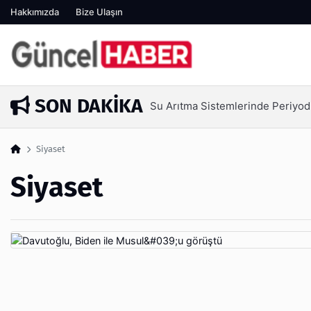
Hakkımızda
Bize Ulaşın
SON DAKIKA
Su Arıtma Sistemlerinde Periyod
6 gün önce
Siyaset
Siyaset