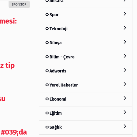
Ankara
Spor
mesi:
Teknoloji
Dünya
Bilim - Çevre
z tip
Adwords
Yerel Haberler
su
Ekonomi
Eğitim
Sağlık
&#039;da