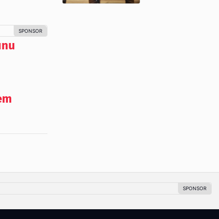
unu
nem