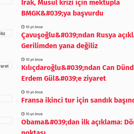
Irak, Musul krizi için mektupla
BMGK&#039;ya başvurdu
10 yıl önce
Çavuşoğlu&#039;ndan Rusya açıkl
Gerilimden yana değiliz
10 yıl önce
Kılıçdaroğlu&#039;ndan Can Dünd
Erdem Gül&#039;e ziyaret
10 yıl önce
Fransa ikinci tur için sandık başın
10 yıl önce
Obama&#039;dan ilk açıklama: D
noktası