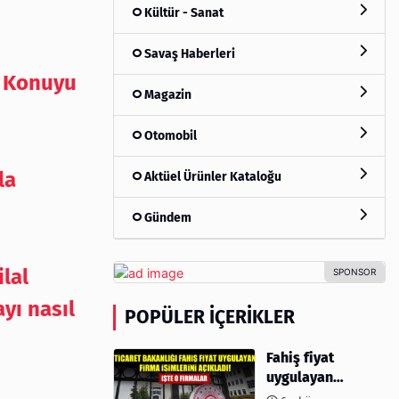
Kültür - Sanat
Savaş Haberleri
: Konuyu
Magazin
Otomobil
la
Aktüel Ürünler Kataloğu
Gündem
lal
yı nasıl
POPÜLER İÇERIKLER
Fahiş fiyat
uygulayan
firmalar açıklandı