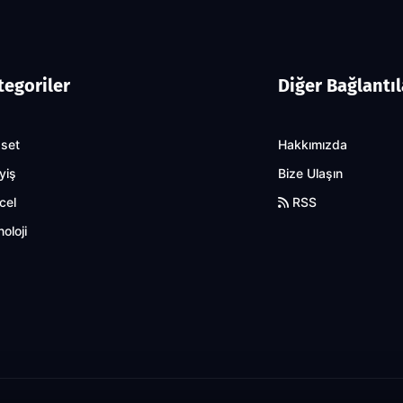
tegoriler
Diğer Bağlantıl
aset
Hakkımızda
yiş
Bize Ulaşın
cel
RSS
oloji