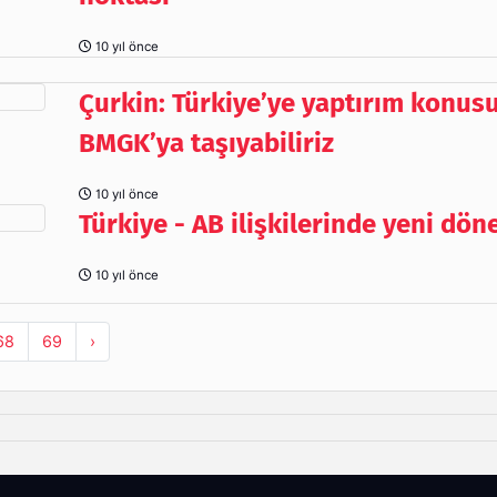
10 yıl önce
Çurkin: Türkiye’ye yaptırım konus
BMGK’ya taşıyabiliriz
10 yıl önce
Türkiye - AB ilişkilerinde yeni dö
10 yıl önce
68
69
›