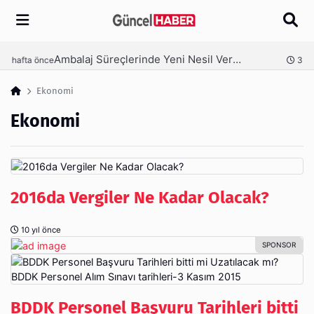
Arama
Ambalaj Süreçlerinde Yeni Nesil Verimliliği Olimpack ile Yakalayın
nce
3 hafta önce
Ekonomi
Ekonomi
2016da Vergiler Ne Kadar Olacak?
10 yıl önce
BDDK Personel Başvuru Tarihleri bitti