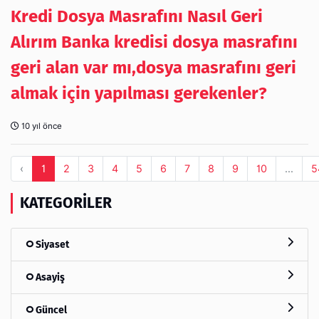
Kredi Dosya Masrafını Nasıl Geri
Alırım Banka kredisi dosya masrafını
geri alan var mı,dosya masrafını geri
almak için yapılması gerekenler?
10 yıl önce
‹
1
2
3
4
5
6
7
8
9
10
...
5
KATEGORILER
Siyaset
Asayiş
Güncel