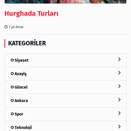
Hurghada Turları
1 yıl önce
KATEGORILER
Siyaset
Asayiş
Güncel
Ankara
Spor
Teknoloji