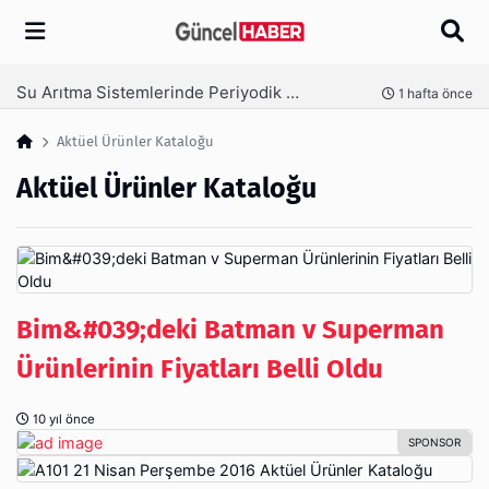
Arama
Ambalaj Süreçlerinde Yeni Nesil Verimliliği Olimpack ile Yakalayın
nce
3 hafta önce
Aktüel Ürünler Kataloğu
Aktüel Ürünler Kataloğu
Bim&#039;deki Batman v Superman
Ürünlerinin Fiyatları Belli Oldu
10 yıl önce