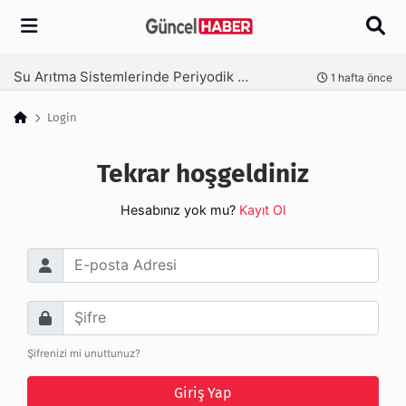
Arama
Su Arıtma Sistemlerinde Periyodik Bakım Neden Kritik?
nce
1 hafta önce
Login
Tekrar hoşgeldiniz
Hesabınız yok mu?
Kayıt Ol
E-posta Adresi
Şifre
Şifrenizi mi unuttunuz?
Giriş Yap