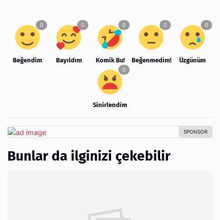
Beğendim
Bayıldım
Komik Bu!
Beğenmedim!
Üzgünüm
Sinirlendim
Bunlar da ilginizi çekebilir