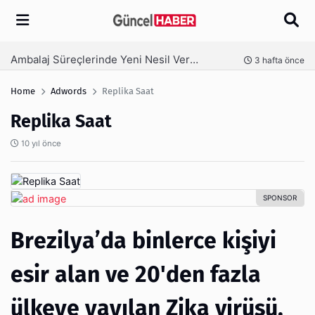
Arama
Ambalaj Süreçlerinde Yeni Nesil Verimliliği Olimpack ile Yakalayın
nce
3 hafta önce
Home
Adwords
Replika Saat
Replika Saat
10 yıl önce
Brezilya’da binlerce kişiyi
esir alan ve 20'den fazla
ülkeye yayılan Zika virüsü,