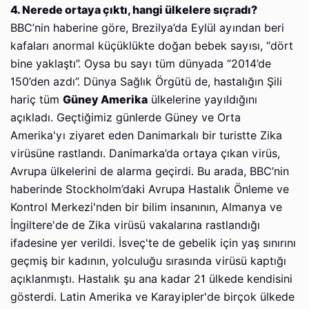
4. Nerede ortaya çıktı, hangi ülkelere sıçradı?
BBC’nin haberine göre, Brezilya’da Eylül ayından beri
kafaları anormal küçüklükte doğan bebek sayısı, “dört
bine yaklaştı”. Oysa bu sayı tüm dünyada “2014’de
150’den azdı”. Dünya Sağlık Örgütü de, hastalığın Şili
hariç tüm
Güney Amerika
ülkelerine yayıldığını
açıkladı. Geçtiğimiz günlerde Güney ve Orta
Amerika'yı ziyaret eden Danimarkalı bir turistte Zika
virüsüne rastlandı. Danimarka’da ortaya çıkan virüs,
Avrupa ülkelerini de alarma geçirdi. Bu arada, BBC’nin
haberinde Stockholm’daki Avrupa Hastalık Önleme ve
Kontrol Merkezi'nden bir bilim insanının, Almanya ve
İngiltere'de de Zika virüsü vakalarına rastlandığı
ifadesine yer verildi. İsveç'te de gebelik için yaş sınırını
geçmiş bir kadının, yolculuğu sırasında virüsü kaptığı
açıklanmıştı. Hastalık şu ana kadar 21 ülkede kendisini
gösterdi. Latin Amerika ve Karayipler'de birçok ülkede