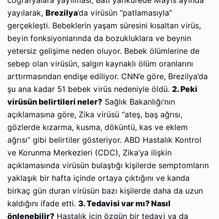
coğrafyalara yayılması, Batı yarıkürede Mayıs ayında
yayılarak,
Brezilya
’da virüsün “patlamasıyla”
gerçekleşti. Bebeklerin yaşam süresini kısaltan virüs,
beyin fonksiyonlarında da bozukluklara ve beynin
yetersiz gelişime neden oluyor. Bebek ölümlerine de
sebep olan virüsün, salgın kaynaklı ölüm oranlarını
arttırmasından endişe ediliyor. CNN’e göre, Brezilya’da
şu ana kadar 51 bebek virüs nedeniyle öldü.
2. Peki
virüsün belirtileri neler?
Sağlık Bakanlığı’nın
açıklamasına göre, Zika virüsü “ateş, baş ağrısı,
gözlerde kızarma, kusma, döküntü, kas ve eklem
ağrısı” gibi belirtiler gösteriyor. ABD Hastalık Kontrol
ve Korunma Merkezleri (CDC), Zika’ya ilişkin
açıklamasında virüsün bulaştığı kişilerde semptomların
yaklaşık bir hafta içinde ortaya çıktığını ve kanda
birkaç gün duran virüsün bazı kişilerde daha da uzun
kaldığını ifade etti.
3. Tedavisi var mı? Nasıl
önlenebilir?
Hastalık için özgün bir tedavi ya da