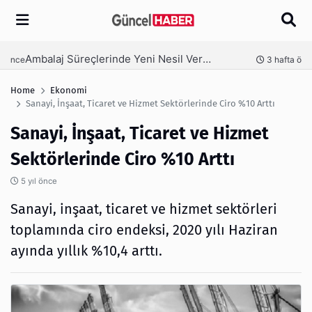
Arama
Ambalaj Süreçlerinde Yeni Nesil Verimliliği Olimpack ile Yakalayın
nce
3 hafta önce
Home
Ekonomi
Sanayi, İnşaat, Ticaret ve Hizmet Sektörlerinde Ciro %10 Arttı
Sanayi, İnşaat, Ticaret ve Hizmet
Sektörlerinde Ciro %10 Arttı
5 yıl önce
Sanayi, inşaat, ticaret ve hizmet sektörleri
toplamında ciro endeksi, 2020 yılı Haziran
ayında yıllık %10,4 arttı.