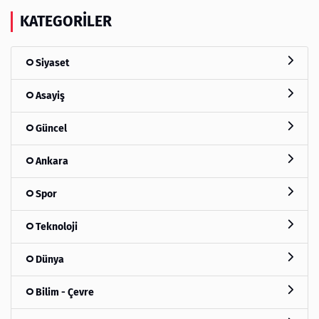
KATEGORILER
Siyaset
Asayiş
Güncel
Ankara
Spor
Teknoloji
Dünya
Bilim - Çevre