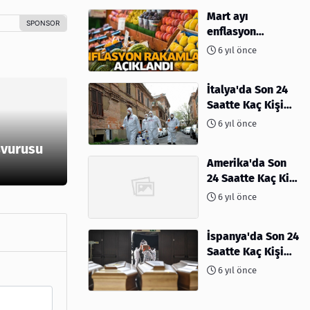
Mart ayı
enflasyon
rakamları
6 yıl önce
açıklandı
İtalya'da Son 24
Saatte Kaç Kişi
Öldü
6 yıl önce
şvurusu
Amerika'da Son
24 Saatte Kaç Kişi
Öldü - 06 Nisan
6 yıl önce
2020
İspanya'da Son 24
Saatte Kaç Kişi
Öldü
6 yıl önce