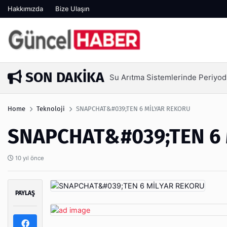
Hakkımızda
Bize Ulaşın
SON DAKIKA
Su Arıtma Sistemlerinde Periyod
6 gün önce
Home
Teknoloji
SNAPCHAT&#039;TEN 6 MİLYAR REKORU
SNAPCHAT&#039;TEN 6
10 yıl önce
PAYLAŞ