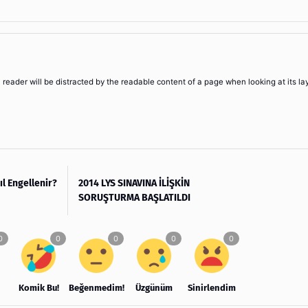
 a reader will be distracted by the readable content of a page when looking at its la
ıl Engellenir?
2014 LYS SINAVINA İLİŞKİN
SORUŞTURMA BAŞLATILDI
Komik Bu!
Beğenmedim!
Üzgünüm
Sinirlendim