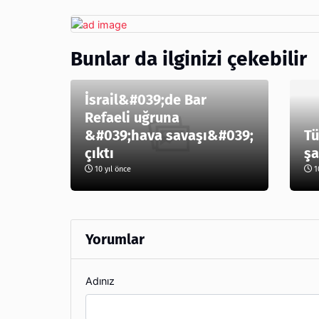
Bunlar da ilginizi çekebilir
İsrail&#039;de Bar
Refaeli uğruna
&#039;hava savaşı&#039;
Tü
çıktı
şa
10 yıl önce
10
Yorumlar
Adınız