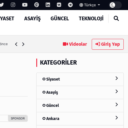
Türkçe
IYASET
ASAYIŞ
GÜNCEL
TEKNOLOJI
Ambalaj Süreçlerinde Yeni Nesil Verimliliği Olimpack ile Yak
Videolar
Giriş Yap
 önce
KATEGORILER
Siyaset
Asayiş
Güncel
Ankara