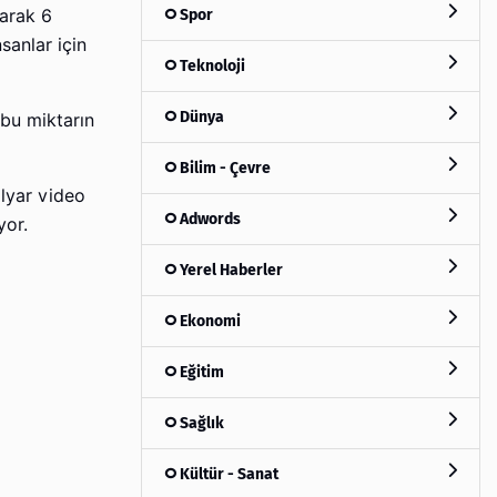
Spor
tarak 6
sanlar için
Teknoloji
Dünya
 bu miktarın
Bilim - Çevre
lyar video
Adwords
yor.
Yerel Haberler
Ekonomi
Eğitim
Sağlık
Kültür - Sanat