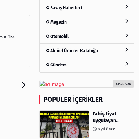
Savaş Haberleri
Magazin
Otomobil
yout. The
Aktüel Ürünler Kataloğu
Gündem
POPÜLER İÇERIKLER
Fahiş fiyat
uygulayan
firmalar açıklandı
6 yıl önce