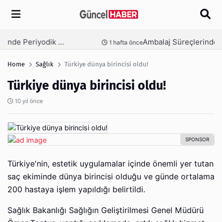
Arama
Ambalaj Süreçlerinde Yeni Nesil Verimliliği Olimpack ile Yakalayın
nce
3 hafta önce
Home
Sağlık
Türkiye dünya birincisi oldu!
Türkiye dünya birincisi oldu!
10 yıl önce
Türkiye'nin, estetik uygulamalar içinde önemli yer tutan
saç ekiminde dünya birincisi olduğu ve günde ortalama
200 hastaya işlem yapıldığı belirtildi.
Sağlık Bakanlığı Sağlığın Geliştirilmesi Genel Müdürü