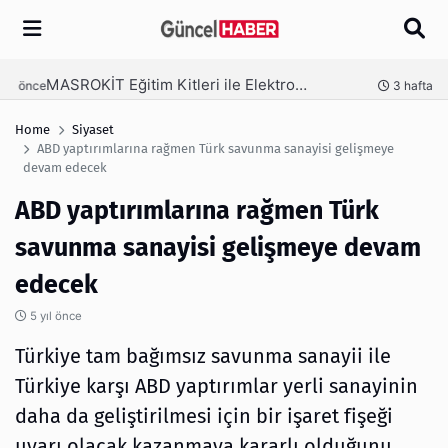
Arama
MASROKİT Eğitim Kitleri ile Elektronik Öğrenmek Artık Çok Daha Kolay
nce
3 hafta önce
Home
Siyaset
ABD yaptırımlarına rağmen Türk savunma sanayisi gelişmeye
devam edecek
ABD yaptırımlarına rağmen Türk
savunma sanayisi gelişmeye devam
edecek
5 yıl önce
Türkiye tam bağımsız savunma sanayii ile
Türkiye karşı ABD yaptırımlar yerli sanayinin
daha da geliştirilmesi için bir işaret fişeği
uyarı olacak kazanmaya kararlı olduğunu,