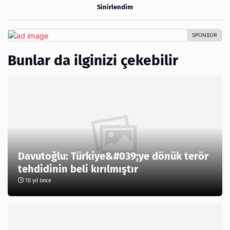
Sinirlendim
Bunlar da ilginizi çekebilir
Davutoğlu: Türkiye&#039;ye dönük terör
tehdidinin beli kırılmıştır
10 yıl önce