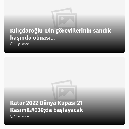
Kılıçdaroğlu: Din görevlilerinin sandık
başında olması...
10 yıl önce
Katar 2022 Dünya Kupası 21
Kasım&#039;da başlayacak
10 yıl önce