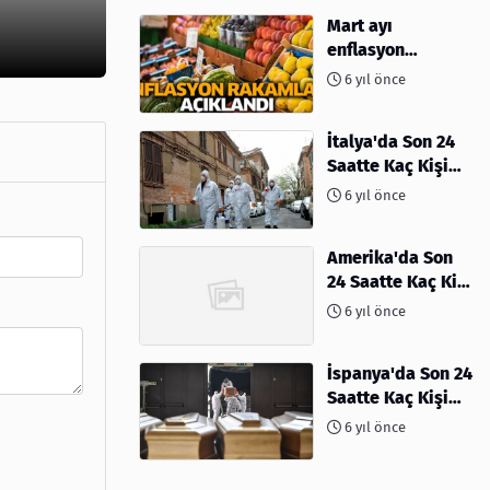
Mart ayı
enflasyon
rakamları
6 yıl önce
açıklandı
İtalya'da Son 24
Saatte Kaç Kişi
Öldü
6 yıl önce
Amerika'da Son
24 Saatte Kaç Kişi
Öldü - 06 Nisan
6 yıl önce
2020
İspanya'da Son 24
Saatte Kaç Kişi
Öldü
6 yıl önce