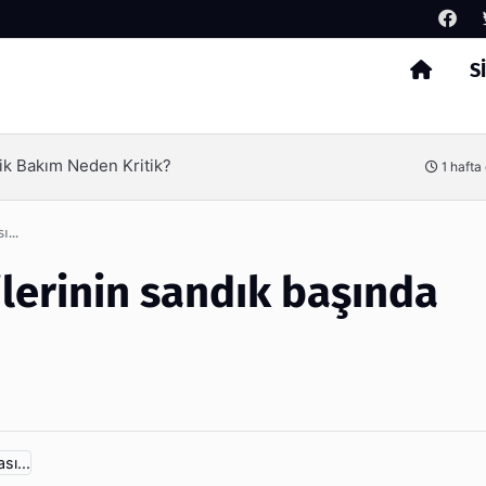
S
Arama
ik Bakım Neden Kritik?
1 hafta
...
ilerinin sandık başında