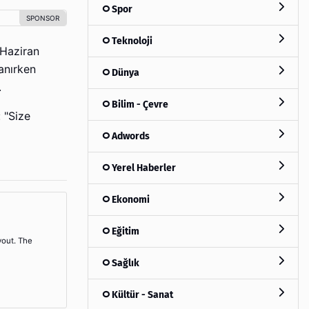
Spor
Teknoloji
 Haziran
anırken
Dünya
.
Bilim - Çevre
 "Size
Adwords
Yerel Haberler
Ekonomi
Eğitim
yout. The
Sağlık
Kültür - Sanat