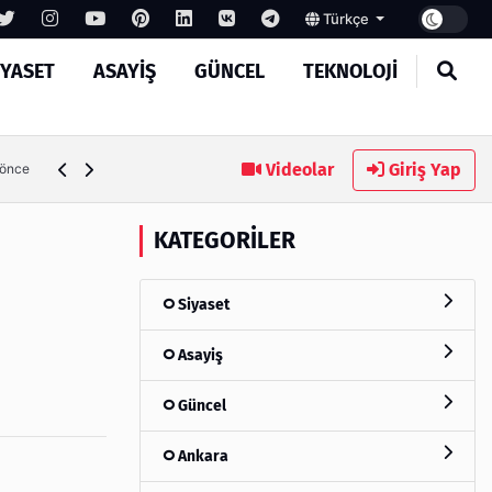
Türkçe
IYASET
ASAYIŞ
GÜNCEL
TEKNOLOJI
Ambalaj Süreçlerinde Yeni Nesil Verimliliği Olimpack ile Yak
Videolar
Giriş Yap
 önce
KATEGORILER
Siyaset
Asayiş
Güncel
Ankara