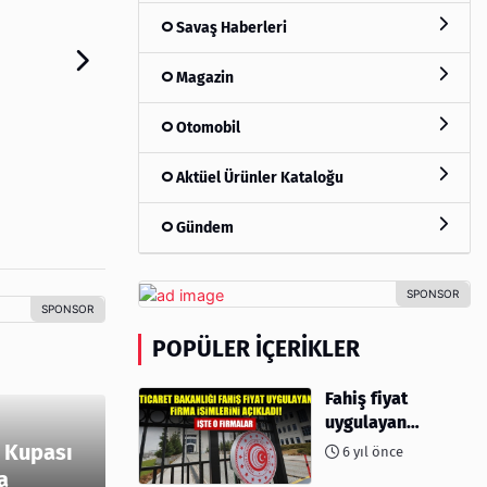
Savaş Haberleri
Magazin
Otomobil
Aktüel Ürünler Kataloğu
Gündem
POPÜLER İÇERIKLER
Fahiş fiyat
uygulayan
firmalar açıklandı
 Kupası
6 yıl önce
a