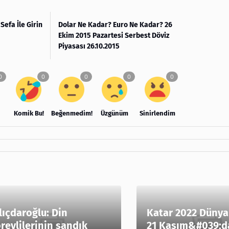
 Sefa İle Girin
Dolar Ne Kadar? Euro Ne Kadar? 26
Ekim 2015 Pazartesi Serbest Döviz
Piyasası 26.10.2015
Komik Bu!
Beğenmedim!
Üzgünüm
Sinirlendim
lıçdaroğlu: Din
Katar 2022 Dünya
revlilerinin sandık
21 Kasım&#039;d