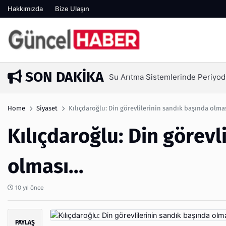
Hakkımızda
Bize Ulaşın
SON DAKIKA
Su Arıtma Sistemlerinde Periyod
6 gün önce
Home
Siyaset
Kılıçdaroğlu: Din görevlilerinin sandık başında olması
Kılıçdaroğlu: Din görevl
olması...
10 yıl önce
PAYLAŞ