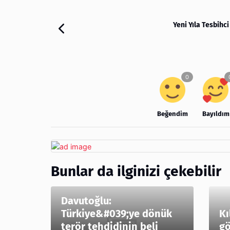
Yeni Yıla Tesbihci
Beğendim
Bayıldım
Bunlar da ilginizi çekebilir
Davutoğlu:
Türkiye&#039;ye dönük
Kı
terör tehdidinin beli
gö