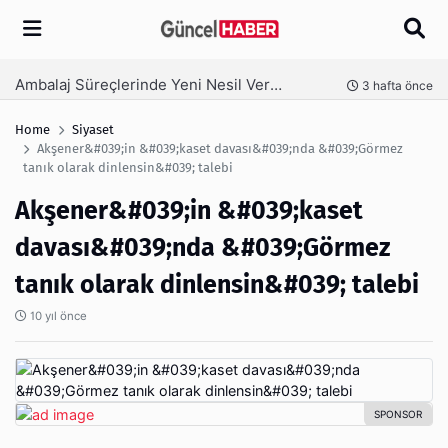
Arama
Ambalaj Süreçlerinde Yeni Nesil Verimliliği Olimpack ile Yakalayın
nce
3 hafta önce
Home
Siyaset
Akşener&#039;in &#039;kaset davası&#039;nda &#039;Görmez
tanık olarak dinlensin&#039; talebi
Akşener&#039;in &#039;kaset
davası&#039;nda &#039;Görmez
tanık olarak dinlensin&#039; talebi
10 yıl önce