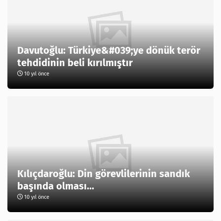
Davutoğlu: Türkiye&#039;ye dönük terör
tehdidinin beli kırılmıştır
10 yıl önce
Kılıçdaroğlu: Din görevlilerinin sandık
başında olması...
10 yıl önce