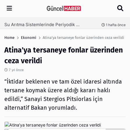
Arama
Ambalaj Süreçlerinde Yeni Nesil Verimliliği Olimpack ile Yakalayın
nce
3 hafta önce
Home
Ekonomi
Atina'ya tersaneye fonlar üzerinden ceza verildi
Atina'ya tersaneye fonlar üzerinden
ceza verildi
7 yıl önce
“İktidar beklenen ve tam özel idaresi altında
tersane koymak üzere aldığı kararı haklı
edildi,” Sanayi Stergios Pitsiorlas için
alternatif Bakan yorumladı.