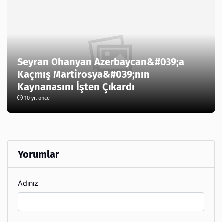
Seyran Ohanyan Azerbaycan&#039;a
Kaçmış Martirosya&#039;nın
Kaynanasını İşten Çıkardı
10 yıl önce
Yorumlar
Adınız