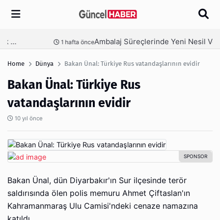
Arama
Ambalaj Süreçlerinde Yeni Nesil Verimliliği Olimpack ile Yakalayın
nce
3 hafta önce
Home
Dünya
Bakan Ünal: Türkiye Rus vatandaşlarının evidir
Bakan Ünal: Türkiye Rus
vatandaşlarının evidir
10 yıl önce
Bakan Ünal, dün Diyarbakır'ın Sur ilçesinde terör
saldırısında ölen polis memuru Ahmet Çiftaslan'ın
Kahramanmaraş Ulu Camisi'ndeki cenaze namazına
katıldı.