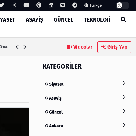
Türkçe
IYASET
ASAYIŞ
GÜNCEL
TEKNOLOJI
MASROKİT Eğitim Kitleri ile Elektronik Öğrenmek Artık Çok
Videolar
Giriş Yap
 önce
KATEGORILER
Siyaset
Asayiş
Güncel
Ankara