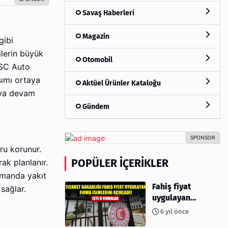
Savaş Haberleri
Magazin
gibi
ilerin büyük
Otomobil
SC Auto
şımı ortaya
Aktüel Ürünler Kataloğu
maya devam
Gündem
ru korunur.
POPÜLER İÇERIKLER
ak planlanır.
zamanda yakıt
Fahiş fiyat
sağlar.
uygulayan
firmalar açıklandı
6 yıl önce