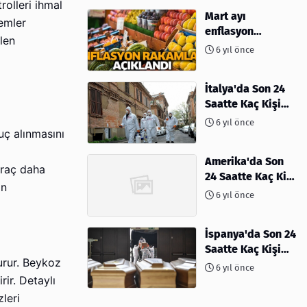
olleri ihmal
Mart ayı
temler
enflasyon
elen
rakamları
6 yıl önce
açıklandı
İtalya'da Son 24
Saatte Kaç Kişi
Öldü
6 yıl önce
uç alınmasını
Amerika'da Son
araç daha
24 Saatte Kaç Kişi
ın
Öldü - 06 Nisan
6 yıl önce
2020
İspanya'da Son 24
Saatte Kaç Kişi
turur. Beykoz
Öldü
6 yıl önce
rir. Detaylı
leri