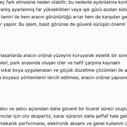
ç fark etmesine neden olabilir; bu nedenle aydınlatma kontr
anlış ayarlanmış far yükseklikleri veya ışık gücü azalan sis
far tamiri ile hem aracın görünürlüğü artar hem de karşıdan g
r yapılır. Bu işlem, basit görünse de güvenli sürüşün önemli
sarlarda aracın orijinal yüzeyini koruyarak estetik bir son
eleri, park sırasında oluşan izler ve hafif çarpma kaynaklı
i, lokal boya uygulamaları ve göçük düzeltme çözümleri ile 
oyasız yöntemlerin tercih edilmesi, aracın orijinal yapısın
 alıcı ve satıcı açısından daha güvenli bir ticaret süreci oluş
cılar için oto ekspertiz, karar sürecini daha şeffaf hale geti
ekanik performansı, elektronik aksamı ve genel kullanım iz