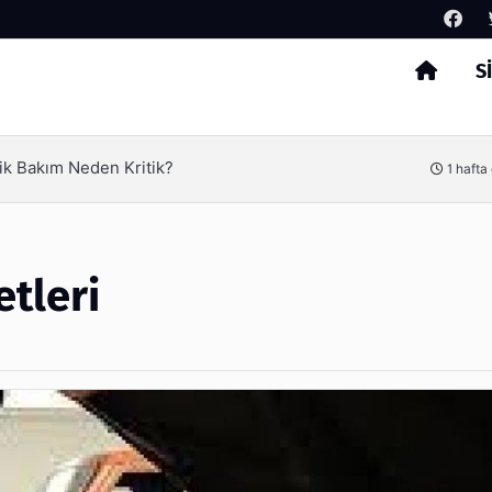
S
Arama
erimliliği Olimpack ile Yakalayın
3 hafta
tleri