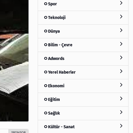
Spor
Teknoloji
Dünya
Bilim - Çevre
Adwords
Yerel Haberler
Ekonomi
Eğitim
Sağlık
Kültür - Sanat