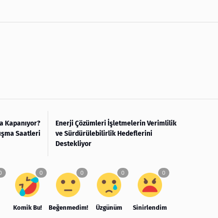
ta Kapanıyor?
Enerji Çözümleri İşletmelerin Verimlilik
ışma Saatleri
ve Sürdürülebilirlik Hedeflerini
Destekliyor
Komik Bu!
Beğenmedim!
Üzgünüm
Sinirlendim