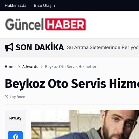
Hakkımızda
Bize Ulaşın
SON DAKIKA
Ambalaj Süreçlerinde Yeni Nesil V
1 hafta önce
Home
Adwords
Beykoz Oto Servis Hizmetleri
Beykoz Oto Servis Hizme
1 ay önce
PAYLAŞ