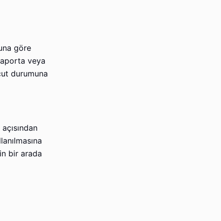
buna göre
 kaporta veya
vcut durumuna
 açısından
llanılmasına
in bir arada