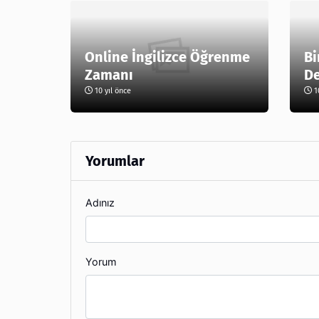
Online İngilizce Öğrenme
Bi
Zamanı
De
10 yıl önce
10
Yorumlar
Adınız
Yorum