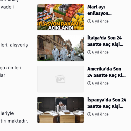
 vadeli
Mart ayı
enflasyon
rakamları
6 yıl önce
açıklandı
İtalya'da Son 24
Saatte Kaç Kişi
eri, alışveriş
Öldü
6 yıl önce
i çözümleri
Amerika'da Son
lar
24 Saatte Kaç Kişi
Öldü - 06 Nisan
6 yıl önce
2020
İspanya'da Son 24
Saatte Kaç Kişi
Öldü
leriyle
6 yıl önce
tırılmaktadır.