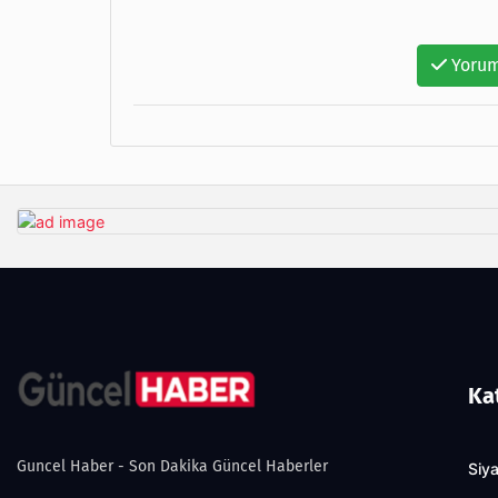
Yorum
Ka
Guncel Haber - Son Dakika Güncel Haberler
Siy