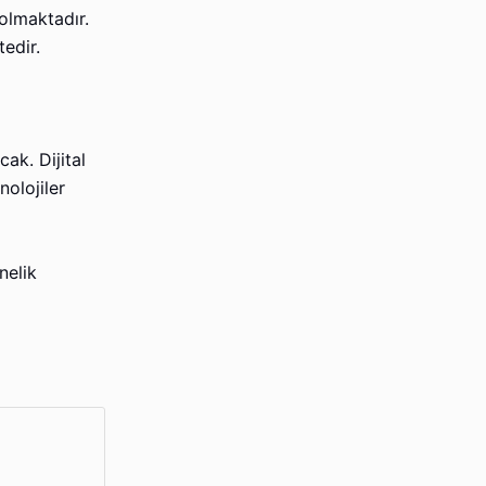
 olmaktadır.
edir.
ak. Dijital
nolojiler
nelik