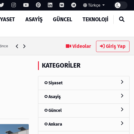
Türkçe
IYASET
ASAYIŞ
GÜNCEL
TEKNOLOJI
MASROKİT Eğitim Kitleri ile Elektronik Öğrenmek Artık 
Videolar
Giriş Yap
fta önce
KATEGORILER
Siyaset
Asayiş
Güncel
Ankara