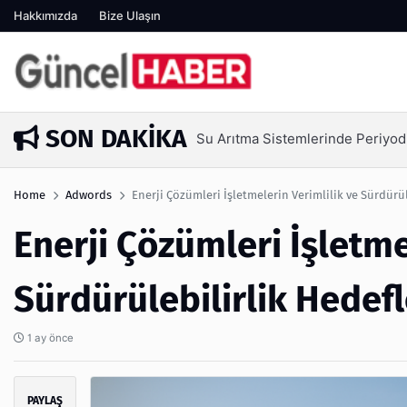
Hakkımızda
Bize Ulaşın
SON DAKIKA
Ambalaj Süreçlerinde Yeni Nesi
1 hafta önce
Home
Adwords
Enerji Çözümleri İşletmelerin Verimlilik ve Sürdürül
Enerji Çözümleri İşletme
Sürdürülebilirlik Hedefl
1 ay önce
PAYLAŞ