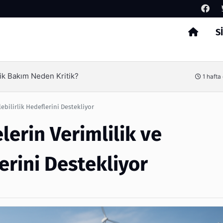
S
Arama
l Verimliliği Olimpack ile Yakalayın
3 ha
ebilirlik Hedeflerini Destekliyor
lerin Verimlilik ve
erini Destekliyor