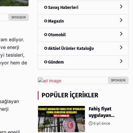
Savaş Haberleri
Magazin
Otomobil
evam ediyor.
ve enerji
Aktüel Ürünler Kataloğu
i tesisleri,
Gündem
ğlıyor hem de
POPÜLER İÇERIKLER
 sağlayan
Fahiş fiyat
erji
uygulayan
firmalar açıklandı
6 yıl önce
ern enerji