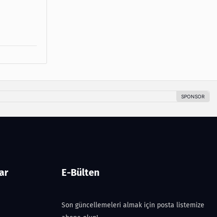
ar
E-Bülten
Son güncellemeleri almak için posta listemize