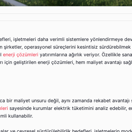
edefleri, işletmeleri daha verimli sistemlere yönlendirmeye d
 şirketler, operasyonel süreçlerini kesintisiz sürdürebilmek 
el
enerji çözümleri
yatırımlarına ağırlık veriyor. Özellikle sanay
rı için geliştirilen enerji çözümleri, hem maliyet avantajı sa
zca bir maliyet unsuru değil, aynı zamanda rekabet avantajı
leri
sayesinde kurumlar elektrik tüketimini analiz edebilir, en
mli kullanabilir.
lar ve çevresel sürdürülebilirlik hedefleri, işletmelerin mod