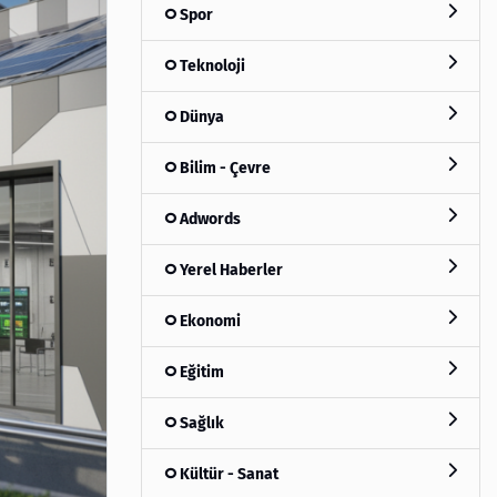
Spor
Teknoloji
Dünya
Bilim - Çevre
Adwords
Yerel Haberler
Ekonomi
Eğitim
Sağlık
Kültür - Sanat