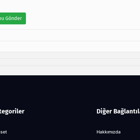
u Gönder
tegoriler
Diğer Bağlantıl
aset
Hakkımızda