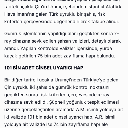
tarifeli uçakla Çin'in Urumçi şehrinden İstanbul Atatürk
Havalimanı'na gelen Türk uyruklu bir şahıs, risk
kriterleri çerçevesinde değerlendirilerek takibe alındı.
Gümrük işlemlerinin yapıldığı alanı geçtikten sonra x-
ray cihazına sevk edilen şahsın valizleri, detaylı olarak
arandı. Yapılan kontrolde valizler içerisinde, yurda
kaçak getirilen 75 bin adet zayıflama hapı bulundu.
101 BİN ADET CİNSEL UYARICI HAP
Bir diğer tarifeli uçakla Urumçi'nden Türkiye'ye gelen
Çin uyruklu iki şahıs da gümrük kontrol noktasını
geçtikten sonra risk kriterleri çerçevesinde x-ray
cihazına sevk edildi. Şüpheli yoğunluk tespit edilmesi
üzerine gerçekleştirilen aramada A.M. isimli yolcuya ait
iki valizde 101 bin adet cinsel uyarıcı hap, A.R. isimli
yolcuya ait valizde ise 74 bin zayıflama hapı ele