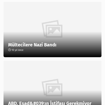
Mültecilere Nazi Bandı
10 yıl önce
ABD, Esad&#039;ın İstifası Gerekmiyor