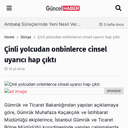
Arama
Ambalaj Süreçlerinde Yeni Nesil Verimliliği Olimpack ile Yakalayın
nce
3 hafta önce
Home
Dünya
Çinli yolcudan onbinlerce cinsel uyarıcı hap çıktı
Çinli yolcudan onbinlerce cinsel
uyarıcı hap çıktı
10 yıl önce
Gümrük ve Ticaret Bakanlığından yapılan açıklamaya
göre, Gümrük Muhafaza Kaçakçılık ve İstihbarat
Müdürlüğü ekiplerince, İstanbul Gümrük ve Ticaret
Bölge Müdürlüğü koordinesinde yapılan çalışmalarda,