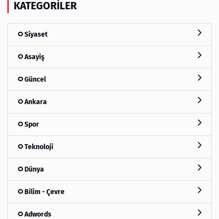
KATEGORILER
Siyaset
Asayiş
Güncel
Ankara
Spor
Teknoloji
Dünya
Bilim - Çevre
Adwords