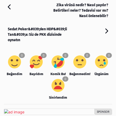
Zika virüsü nedir? Nasıl yayılır?
Belirtileri neler? Tedavisi var mı?
Nasıl önlenebilir?
Sedat Peker&#039;den HDP&#039;li
Tan&#039;a: Siz de PKK dizisinde
oynatın
Beğendim
Bayıldım
Komik Bu!
Beğenmedim!
Üzgünüm
Sinirlendim