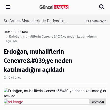
Arama
Ambalaj Süreçlerinde Yeni Nesil Verimliliği Olimpack ile Yakalayın
önce
3 hafta önce
Home
Ankara
Erdoğan, muhaliflerin Cenevre&#039;ye neden katılmadığını
açıkladı
Erdoğan, muhaliflerin
Cenevre&#039;ye neden
katılmadığını açıkladı
10 yıl önce