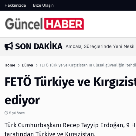
Hakkımızda
Bize Ulaşın
SON DAKIKA
Ambalaj Süreçlerinde Yeni Nesil V
1 hafta önce
Home
Dünya
FETÖ Türkiye ve Kırgızistan'ın ulusal güvenliğini tehd
FETÖ Türkiye ve Kırgızis
ediyor
5 yıl önce
Türk Cumhurbaşkanı Recep Tayyip Erdoğan, 9 H
tarafından Türkiye ve Kırgızistan.