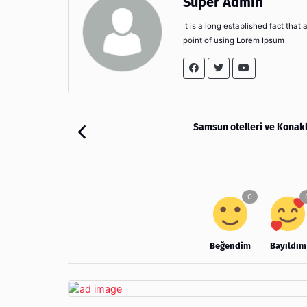
Super Admin
It is a long established fact that
point of using Lorem Ipsum
Samsun otelleri ve Konak
Beğendim
Bayıldım