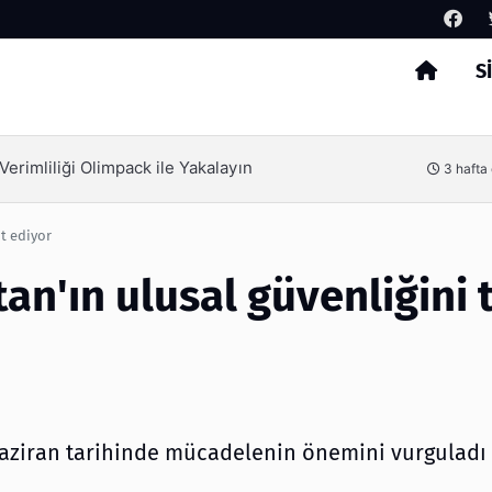
S
Arama
erimliliği Olimpack ile Yakalayın
3 hafta
it ediyor
tan'ın ulusal güvenliğini 
aziran tarihinde mücadelenin önemini vurguladı