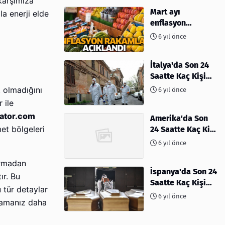
 karşımıza
Mart ayı
la enerji elde
enflasyon
rakamları
6 yıl önce
açıklandı
İtalya'da Son 24
Saatte Kaç Kişi
Öldü
 olmadığını
6 yıl önce
 ile
ator.com
Amerika'da Son
met bölgeleri
24 Saatte Kaç Kişi
Öldü - 06 Nisan
6 yıl önce
2020
irmadan
İspanya'da Son 24
ır. Bu
Saatte Kaç Kişi
 tür detaylar
Öldü
6 yıl önce
alamanız daha