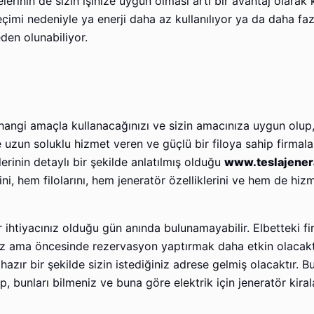
elerinin de sizin işinize uygun olması artı bir avantaj olarak
seçimi nedeniyle ya enerji daha az kullanılıyor ya da daha faz
den olunabiliyor.
ngi amaçla kullanacağınızı ve sizin amacınıza uygun olup,
uzun soluklu hizmet veren ve güçlü bir filoya sahip firmalar
erinin detaylı bir şekilde anlatılmış olduğu
www.teslajener
ni, hem filolarını, hem jeneratör özelliklerini ve hem de hiz
r ihtiyacınız olduğu gün anında bulunamayabilir. Elbetteki f
iz ama öncesinde rezervasyon yaptırmak daha etkin olacakt
azır bir şekilde sizin istediğiniz adrese gelmiş olacaktır. Bu
p, bunları bilmeniz ve buna göre elektrik için jeneratör kir