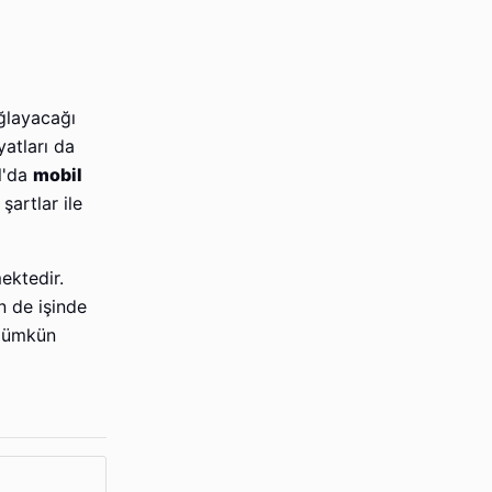
ğlayacağı
yatları da
ul'da
mobil
şartlar ile
ektedir.
n de işinde
 mümkün