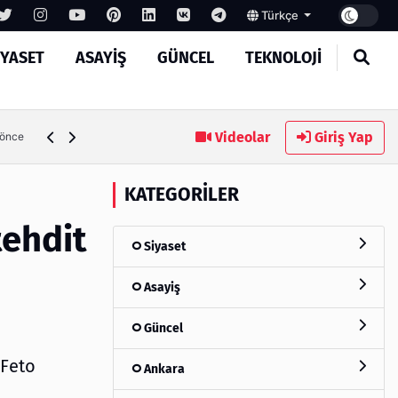
Türkçe
IYASET
ASAYIŞ
GÜNCEL
TEKNOLOJI
MASROKİT Eğitim Kitleri ile Elektronik Öğrenmek Artık Çok
Videolar
Giriş Yap
 önce
KATEGORILER
tehdit
Siyaset
Asayiş
Güncel
 Feto
Ankara