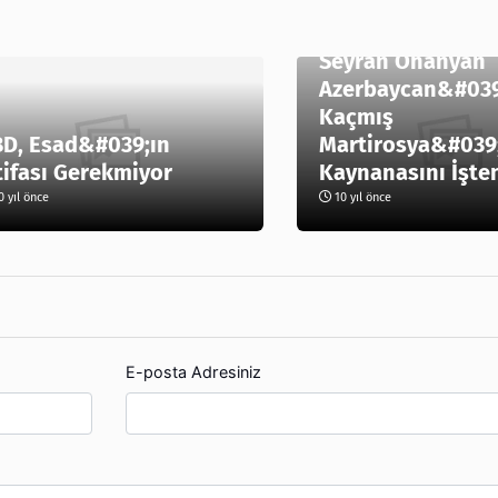
Seyran Ohanyan
Azerbaycan&#039
Kaçmış
D, Esad&#039;ın
Martirosya&#039
tifası Gerekmiyor
Kaynanasını İşte
 yıl önce
10 yıl önce
E-posta Adresiniz