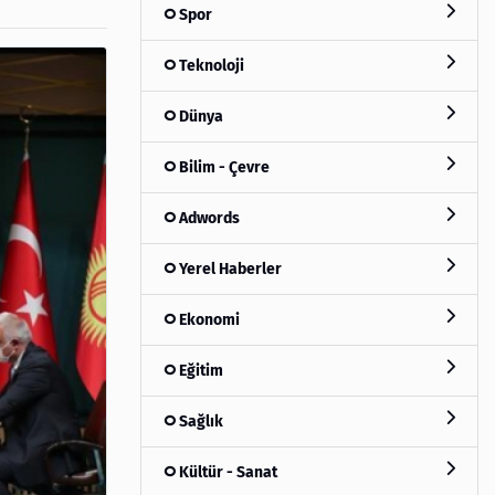
Spor
Teknoloji
Dünya
Bilim - Çevre
Adwords
Yerel Haberler
Ekonomi
Eğitim
Sağlık
Kültür - Sanat