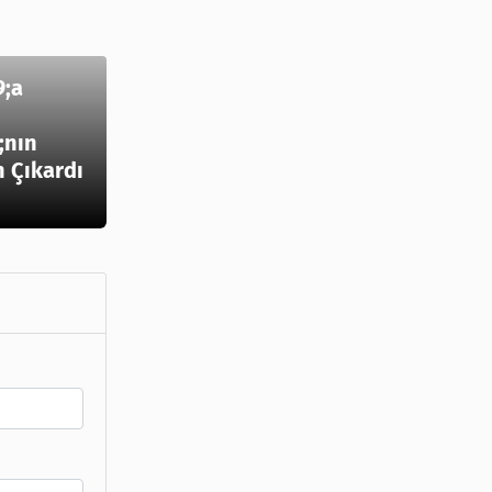
;a
;nın
n Çıkardı