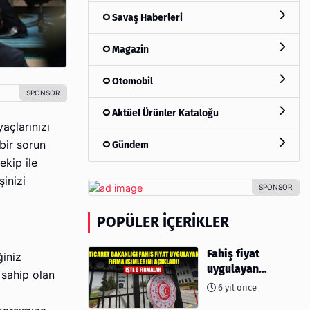
Savaş Haberleri
Magazin
Otomobil
Aktüel Ürünler Kataloğu
yaçlarınızı
 bir sorun
Gündem
kip ile
inizi
POPÜLER İÇERIKLER
Fahiş fiyat
ğiniz
uygulayan
 sahip olan
firmalar açıklandı
6 yıl önce