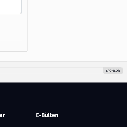
ar
E-Bülten