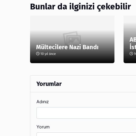
Bunlar da ilginizi çekebilir
AB
Mültecilere Nazi Bandı
İs
10 yıl önce
10
Yorumlar
Adınız
Yorum