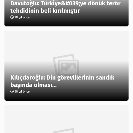
Davutoğlu: Türkiye&#039;ye dönük terör
tehdidinin beli kırılmıştır
10 yıl önce
Kılıçdaroğlu: Din görevlilerinin sandık
başında olması...
10 yıl önce