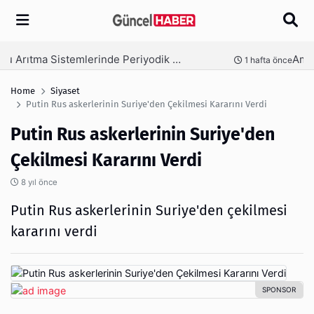
Arama
Ambalaj Süreçlerinde Yeni Nesil Verimliliği Olimpack ile Yakalayın
nce
3 hafta önce
Home
Siyaset
Putin Rus askerlerinin Suriye'den Çekilmesi Kararını Verdi
Putin Rus askerlerinin Suriye'den
Çekilmesi Kararını Verdi
8 yıl önce
Putin Rus askerlerinin Suriye'den çekilmesi
kararını verdi