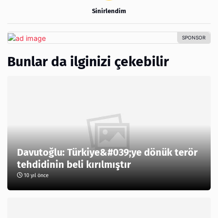
Sinirlendim
Bunlar da ilginizi çekebilir
Davutoğlu: Türkiye&#039;ye dönük terör
tehdidinin beli kırılmıştır
10 yıl önce