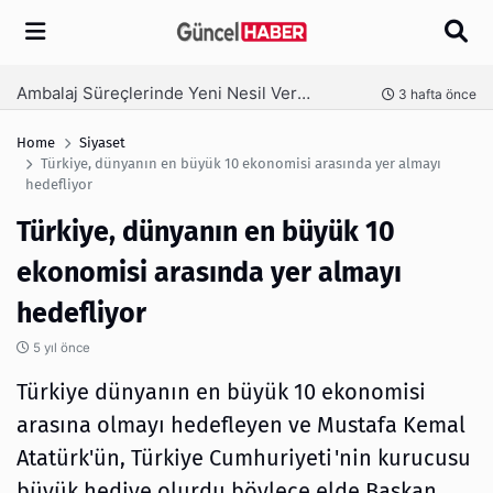
Arama
Ambalaj Süreçlerinde Yeni Nesil Verimliliği Olimpack ile Yakalayın
nce
3 hafta önce
Home
Siyaset
Türkiye, dünyanın en büyük 10 ekonomisi arasında yer almayı
hedefliyor
Türkiye, dünyanın en büyük 10
ekonomisi arasında yer almayı
hedefliyor
5 yıl önce
Türkiye dünyanın en büyük 10 ekonomisi
arasına olmayı hedefleyen ve Mustafa Kemal
Atatürk'ün, Türkiye Cumhuriyeti'nin kurucusu
büyük hediye olurdu böylece elde Başkan