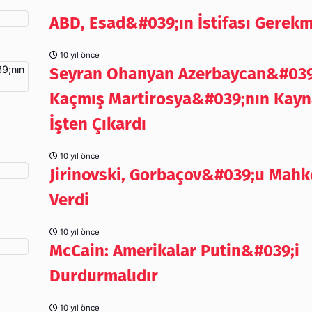
ABD, Esad&#039;ın İstifası Gerekm
10 yıl önce
Seyran Ohanyan Azerbaycan&#039
Kaçmış Martirosya&#039;nın Kayn
İşten Çıkardı
10 yıl önce
Jirinovski, Gorbaçov&#039;u Mah
Verdi
10 yıl önce
McCain: Amerikalar Putin&#039;i
Durdurmalıdır
10 yıl önce