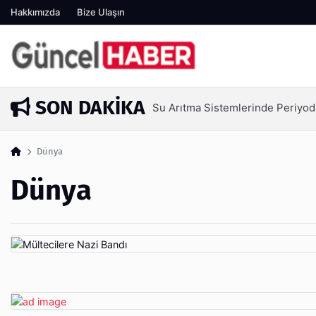
Hakkımızda
Bize Ulaşın
SON DAKIKA
Su Arıtma Sistemlerinde Periyod
5 gün önce
Dünya
Dünya