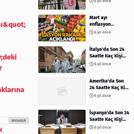
6 yıl önce
Mart ayı
sı&quot;
enflasyon
rakamları
6 yıl önce
açıklandı
İtalya'da Son 24
;deki
Saatte Kaç Kişi
Öldü
6 yıl önce
r
Amerika'da Son
24 Saatte Kaç Kişi
aklarına
Öldü - 06 Nisan
6 yıl önce
2020
İspanya'da Son 24
Saatte Kaç Kişi
Öldü
6 yıl önce
k