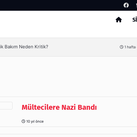
S
Arama
ik Bakım Neden Kritik?
1 hafta
Mültecilere Nazi Bandı
10 yıl önce