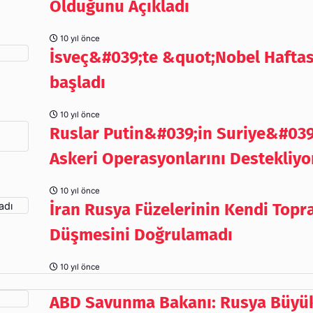
Olduğunu Açıkladı
10 yıl önce
İsveç&#039;te &quot;Nobel Hafta
başladı
10 yıl önce
Ruslar Putin&#039;in Suriye&#039
Askeri Operasyonlarını Destekliyo
10 yıl önce
İran Rusya Füzelerinin Kendi Topr
Düşmesini Doğrulamadı
10 yıl önce
ABD Savunma Bakanı: Rusya Büyü