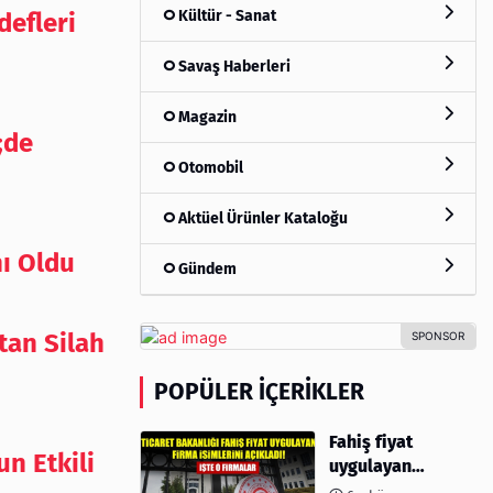
Kültür - Sanat
defleri
Savaş Haberleri
Magazin
;de
Otomobil
Aktüel Ürünler Kataloğu
ı Oldu
Gündem
tan Silah
POPÜLER İÇERIKLER
Fahiş fiyat
n Etkili
uygulayan
firmalar açıklandı