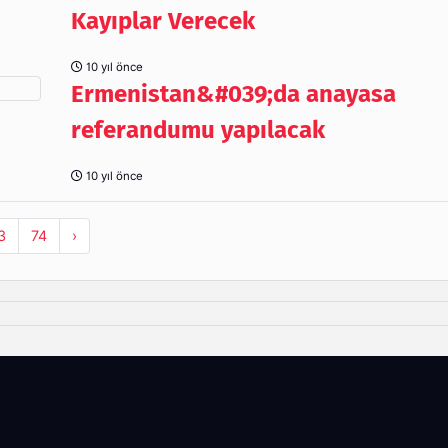
Kayıplar Verecek
10 yıl önce
Ermenistan&#039;da anayasa
referandumu yapılacak
10 yıl önce
3
74
›