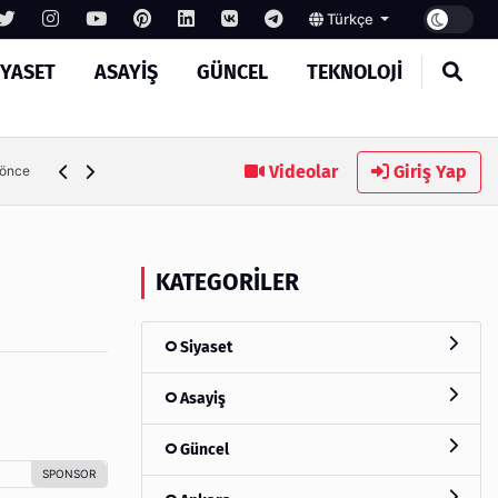
Türkçe
IYASET
ASAYIŞ
GÜNCEL
TEKNOLOJI
Ambalaj Süreçlerinde Yeni Nesil Verimliliği Olimpack ile Yak
Videolar
Giriş Yap
 önce
KATEGORILER
Siyaset
Asayiş
Güncel