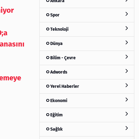
Ankara
iyor
Spor
Teknoloji
;a
anasını
Dünya
Bilim - Çevre
Adwords
kemeye
Yerel Haberler
Ekonomi
Eğitim
Sağlık