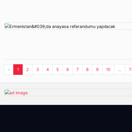
‹
1
2
3
4
5
6
7
8
9
10
...
7