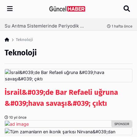
Arama
Ambalaj Süreçlerinde Yeni Nesil Verimliliği Olimpack ile Yakalayın
fta önce
3 hafta ö
Teknoloji
Teknoloji
İsrail&#039;de Bar Refaeli uğruna
&#039;hava savaşı&#039; çıktı
10 yıl önce