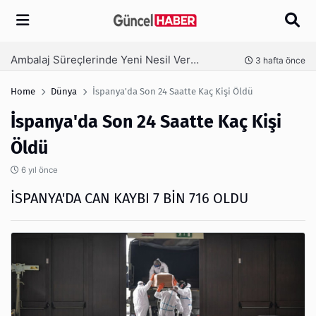
Arama
Ambalaj Süreçlerinde Yeni Nesil Verimliliği Olimpack ile Yakalayın
nce
3 hafta önce
Home
Dünya
İspanya'da Son 24 Saatte Kaç Kişi Öldü
İspanya'da Son 24 Saatte Kaç Kişi
Öldü
6 yıl önce
İSPANYA'DA CAN KAYBI 7 BİN 716 OLDU