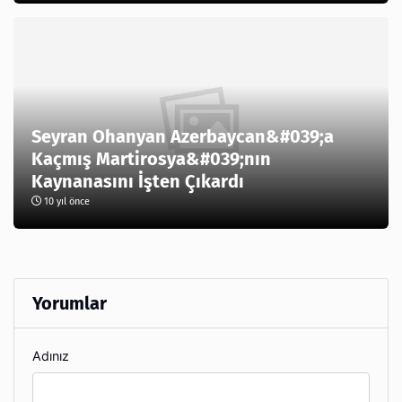
Seyran Ohanyan Azerbaycan&#039;a
Kaçmış Martirosya&#039;nın
Kaynanasını İşten Çıkardı
10 yıl önce
Yorumlar
Adınız