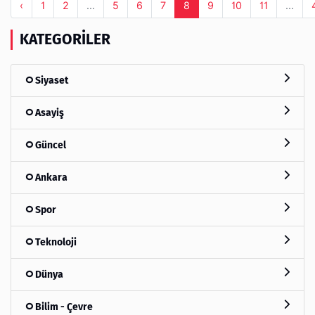
‹
1
2
...
5
6
7
8
9
10
11
...
KATEGORILER
Siyaset
Asayiş
Güncel
Ankara
Spor
Teknoloji
Dünya
Bilim - Çevre