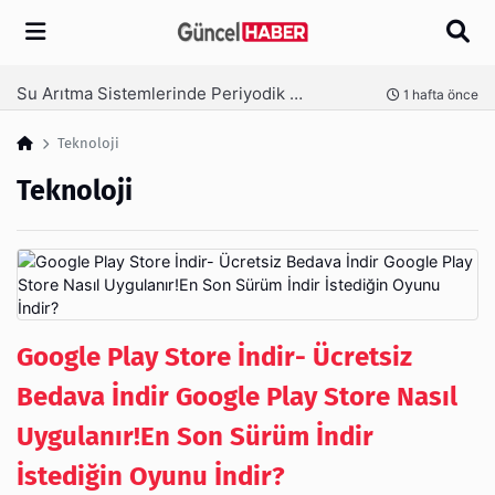
Arama
Ambalaj Süreçlerinde Yeni Nesil Verimliliği Olimpack ile Yakalayın
nce
3 hafta önce
Teknoloji
Teknoloji
Google Play Store İndir- Ücretsiz
Bedava İndir Google Play Store Nasıl
Uygulanır!En Son Sürüm İndir
İstediğin Oyunu İndir?