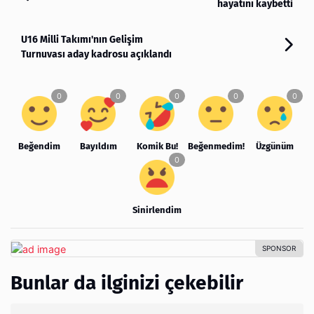
hayatını kaybetti
U16 Milli Takımı'nın Gelişim
Turnuvası aday kadrosu açıklandı
Beğendim
Bayıldım
Komik Bu!
Beğenmedim!
Üzgünüm
Sinirlendim
Bunlar da ilginizi çekebilir