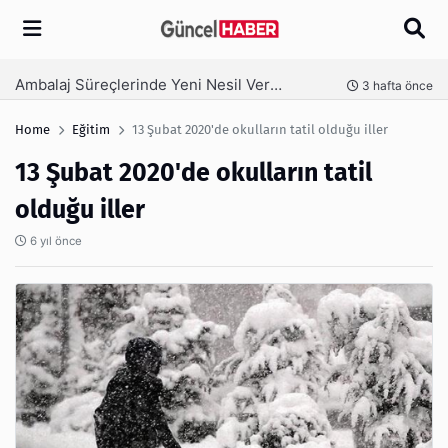
Arama
Ambalaj Süreçlerinde Yeni Nesil Verimliliği Olimpack ile Yakalayın
nce
3 hafta önce
Home
Eğitim
13 Şubat 2020'de okulların tatil olduğu iller
13 Şubat 2020'de okulların tatil
olduğu iller
6 yıl önce