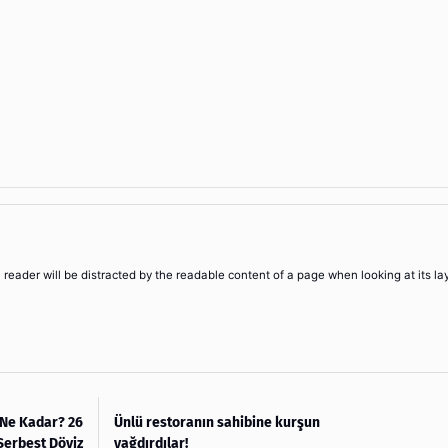
 a reader will be distracted by the readable content of a page when looking at its la
 Ne Kadar? 26
Ünlü restoranın sahibine kurşun
Serbest Döviz
yağdırdılar!