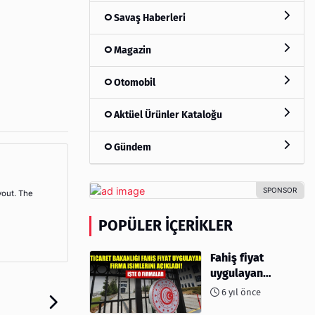
Savaş Haberleri
Magazin
Otomobil
Aktüel Ürünler Kataloğu
Gündem
yout. The
POPÜLER İÇERIKLER
Fahiş fiyat
uygulayan
firmalar açıklandı
6 yıl önce