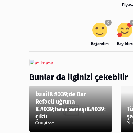
Piyas
Beğendim
Bayıldım
Bunlar da ilginizi çekebilir
İsrail&#039;de Bar
Refaeli uğruna
&#039;hava savaşı&#039;
Tü
çıktı
şa
10 yıl önce
10