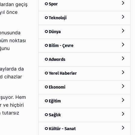
Spor
lardan geçiş
yıl önce
Teknoloji
Dünya
konusunda
önüm noktası
Bilim - Çevre
uğunu
Adwords
 aylarda da
Yerel Haberler
d cihazlar
Ekonomi
ğuşuyor. Hem
Eğitim
 ve hiçbiri
 tutarsız
Sağlık
Kültür - Sanat