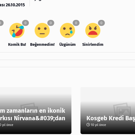
ası 26.10.2015
Komik Bu!
Beğenmedim!
Üzgünüm
Sinirlendim
m zamanların en ikonik
rkısı Nirvana&#039;dan
Kosgeb Kredi Ba
 yıl önce
10 yıl önce