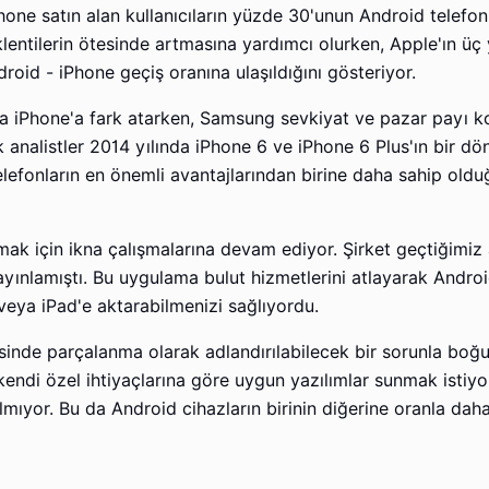
ne satın alan kullanıcıların yüzde 30'unun Android telefon
klentilerin ötesinde artmasına yardımcı olurken, Apple'ın üç 
roid - iPhone geçiş oranına ulaşıldığını gösteriyor.
la iPhone'a fark atarken, Samsung sevkiyat ve pazar payı 
analistler 2014 yılında iPhone 6 ve iPhone 6 Plus'ın bir d
lefonların en önemli avantajlarından birine daha sahip old
mak için ikna çalışmalarına devam ediyor. Şirket geçtiğimiz
yınlamıştı. Bu uygulama bulut hizmetlerini atlayarak Androi
 veya iPad'e aktarabilmenizi sağlıyordu.
isinde parçalanma olarak adlandırılabilecek bir sorunla bo
 kendi özel ihtiyaçlarına göre uygun yazılımlar sunmak istiyor
ıyor. Bu da Android cihazların birinin diğerine oranla daha