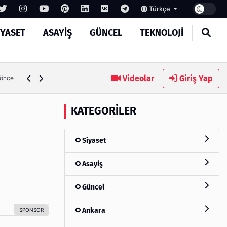
Türkçe
IYASET
ASAYIŞ
GÜNCEL
TEKNOLOJI
Ambalaj Süreçlerinde Yeni Nesil Verimliliği Olimpack ile Yak
Videolar
Giriş Yap
 önce
KATEGORILER
Siyaset
Asayiş
Güncel
Ankara