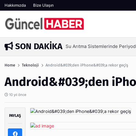
Hakkımızda
Bize Ulaşın
SON DAKIKA
Su Arıtma Sistemlerinde Periyod
4 gün önce
Home
Teknoloji
Android&#039;den iPhone&#039;a rekor geçiş
Android&#039;den iPho
10 yıl önce
PAYLAŞ