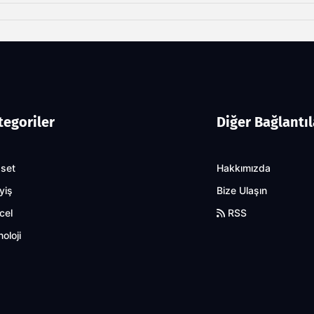
tegoriler
Diğer Bağlantıl
aset
Hakkımızda
yiş
Bize Ulaşın
cel
RSS
oloji