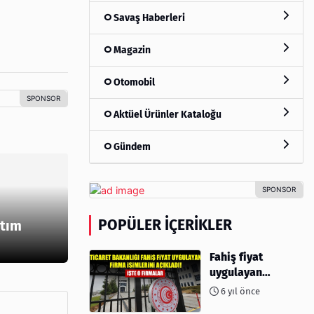
Savaş Haberleri
Magazin
Otomobil
Aktüel Ürünler Kataloğu
Gündem
POPÜLER İÇERIKLER
ktım
Fahiş fiyat
uygulayan
firmalar açıklandı
6 yıl önce