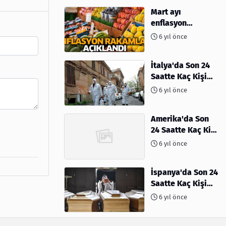
Mart ayı
enflasyon
rakamları
6 yıl önce
açıklandı
İtalya'da Son 24
Saatte Kaç Kişi
Öldü
6 yıl önce
Amerika'da Son
24 Saatte Kaç Kişi
Öldü - 06 Nisan
6 yıl önce
2020
İspanya'da Son 24
Saatte Kaç Kişi
Öldü
6 yıl önce