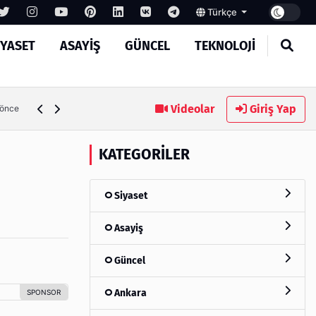
Türkçe
IYASET
ASAYIŞ
GÜNCEL
TEKNOLOJI
MASROKİT Eğitim Kitleri ile Elektronik
Videolar
Giriş Yap
3 hafta önce
KATEGORILER
Siyaset
Asayiş
Güncel
Ankara