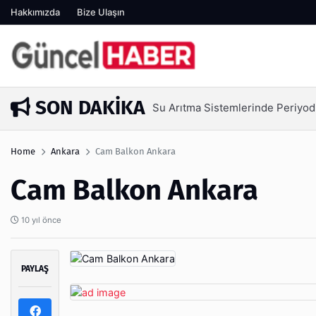
Hakkımızda
Bize Ulaşın
SON DAKIKA
ritik?
Ambalaj Süreç
1 hafta önce
Home
Ankara
Cam Balkon Ankara
Cam Balkon Ankara
10 yıl önce
PAYLAŞ