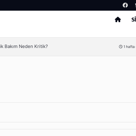
S
Arama
lerinde Yeni Nesil Verimliliği Olimpack ile Yakalayın