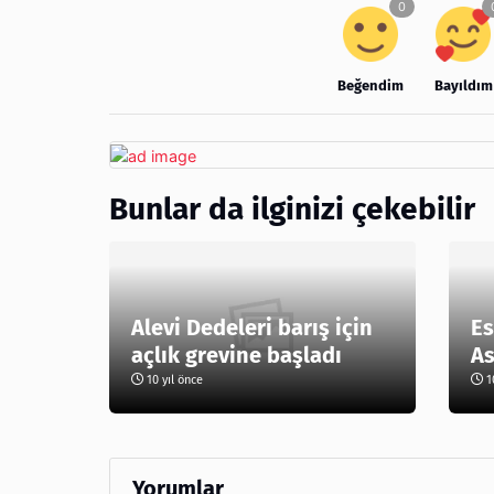
Beğendim
Bayıldım
Bunlar da ilginizi çekebilir
Alevi Dedeleri barış için
Es
açlık grevine başladı
As
10 yıl önce
10
Yorumlar