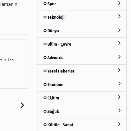
Spor
tlamanın
Teknoloji
Dünya
Bilim - Çevre
Adwords
yout. The
Yerel Haberler
Ekonomi
Eğitim
Sağlık
Kültür - Sanat