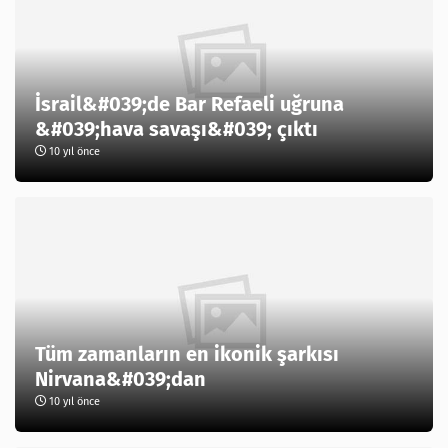
İsrail&#039;de Bar Refaeli uğruna
&#039;hava savaşı&#039; çıktı
10 yıl önce
Tüm zamanların en ikonik şarkısı
Nirvana&#039;dan
10 yıl önce