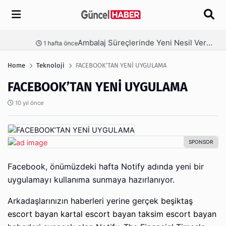
Arama
Ambalaj Süreçlerinde Yeni Nesil Verimliliği Olimpack ile Yakalayın
nce
3 hafta önce
Home
Teknoloji
FACEBOOK’TAN YENİ UYGULAMA
FACEBOOK’TAN YENİ UYGULAMA
10 yıl önce
Facebook, önümüzdeki hafta Notify adında yeni bir
uygulamayı kullanıma sunmaya hazırlanıyor.
Arkadaşlarınızın haberleri yerine gerçek
beşiktaş
escort bayan
kartal escort bayan
taksim escort bayan