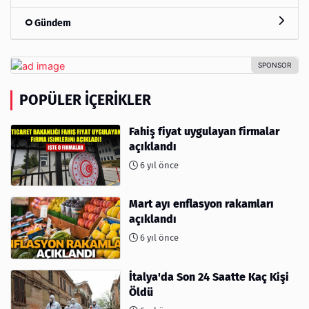
Gündem
POPÜLER İÇERIKLER
Fahiş fiyat uygulayan firmalar
açıklandı
6 yıl önce
Mart ayı enflasyon rakamları
açıklandı
6 yıl önce
İtalya'da Son 24 Saatte Kaç Kişi
Öldü