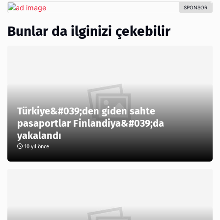
Bunlar da ilginizi çekebilir
Türkiye&#039;den giden sahte
pasaportlar Finlandiya&#039;da
yakalandı
10 yıl önce