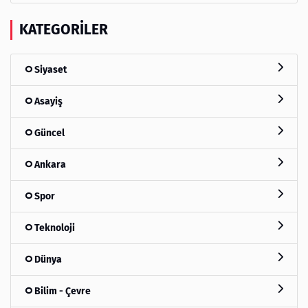
KATEGORILER
Siyaset
Asayiş
Güncel
Ankara
Spor
Teknoloji
Dünya
Bilim - Çevre