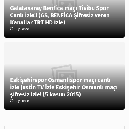
Galatasaray Benfica maçı Tivibu Spor
Canlı izle!! (GS, BENFİCA Şifresiz veren
Kanallar TRT HD izle)
10 yıl önce
Eskişehirspor Osmanlıspor maçı canlı
izle Justin TV İzle Eskişehir Osmanlı maçı
şifresiz izle! (5 kasım 2015)
10 yıl önce