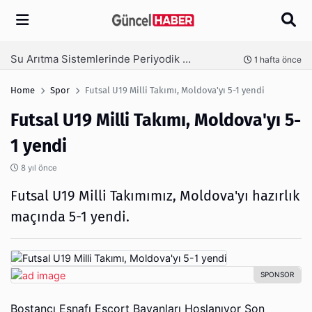
Arama
Ambalaj Süreçlerinde Yeni Nesil Verimliliği Olimpack ile Yakalayın
nce
3 hafta önce
Home
Spor
Futsal U19 Milli Takımı, Moldova'yı 5-1 yendi
Futsal U19 Milli Takımı, Moldova'yı 5-
1 yendi
8 yıl önce
Futsal U19 Milli Takımımız, Moldova'yı hazırlık
maçında 5-1 yendi.
Bostancı Esnafı Escort Bayanları Hoşlanıyor Son