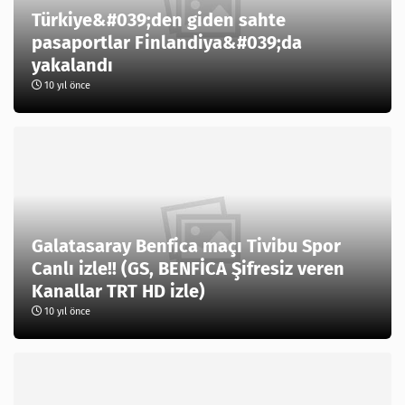
Türkiye&#039;den giden sahte
pasaportlar Finlandiya&#039;da
yakalandı
10 yıl önce
Galatasaray Benfica maçı Tivibu Spor
Canlı izle!! (GS, BENFİCA Şifresiz veren
Kanallar TRT HD izle)
10 yıl önce