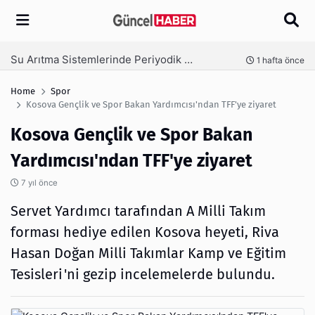
Arama
Ambalaj Süreçlerinde Yeni Nesil Verimliliği Olimpack ile Yakalayın
önce
3 hafta önce
Home
Spor
Kosova Gençlik ve Spor Bakan Yardımcısı'ndan TFF'ye ziyaret
Kosova Gençlik ve Spor Bakan
Yardımcısı'ndan TFF'ye ziyaret
7 yıl önce
Servet Yardımcı tarafından A Milli Takım
forması hediye edilen Kosova heyeti, Riva
Hasan Doğan Milli Takımlar Kamp ve Eğitim
Tesisleri'ni gezip incelemelerde bulundu.