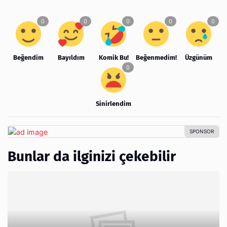
Beğendim
Bayıldım
Komik Bu!
Beğenmedim!
Üzgünüm
Sinirlendim
Bunlar da ilginizi çekebilir