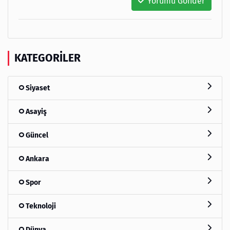
Yorumu Gönder
KATEGORILER
Siyaset
Asayiş
Güncel
Ankara
Spor
Teknoloji
Dünya