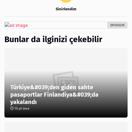
Sinirlendim
Bunlar da ilginizi çekebilir
Türkiye&#039;den giden sahte
pasaportlar Finlandiya&#039;da
yakalandı
10 yıl önce