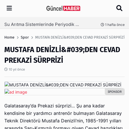
Arama
Ambalaj Süreçlerinde Yeni Nesil Verimliliği Olimpack ile Yakalayın
önce
3 hafta önce
Home
Spor
MUSTAFA DENİZLİ&#039;DEN CEVAD PREKAZİ SÜRPRİZİ
MUSTAFA DENİZLİ&#039;DEN CEVAD
PREKAZİ SÜRPRİZİ
10 yıl önce
Galatasaray’da Prekazi sürprizi... Şu ana kadar
kendisine bir yardımcı antrenör bulmayan Galatasaray
Teknik Direktörü Mustafa Denizli’nin, 1985-1991 yılları
arasında Sarı-Kırmızılı formayı giyen Cevad hazırlıkları