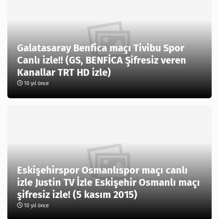
Galatasaray Benfica maçı Tivibu Spor
Canlı izle!! (GS, BENFİCA Şifresiz veren
Kanallar TRT HD izle)
10 yıl önce
Eskişehirspor Osmanlıspor maçı canlı
izle Justin TV İzle Eskişehir Osmanlı maçı
şifresiz izle! (5 kasım 2015)
10 yıl önce