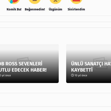
Komik Bu!
Beğenmedim!
Üzgünüm
Sinirlendim
OB ROSS SEVENLERİ
ÜNLÜ SANATÇI HA
UTLU EDECEK HABER!
KAYBETTİ
 yıl önce
10 yıl önce