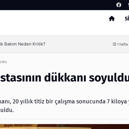
S
Arama
Ambalaj Süreçlerinde Yeni Nesil Verimliliği
1 hafta önce
uldu
ustasının dükkanı soyuld
ı, 20 yıllık titiz bir çalışma sonucunda 7 kiloya
yuldu.