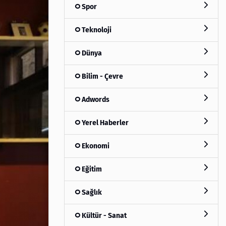
Spor
Teknoloji
Dünya
Bilim - Çevre
Adwords
Yerel Haberler
Ekonomi
Eğitim
Sağlık
Kültür - Sanat