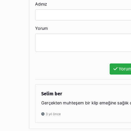
Adınız
Yorum
Yorum
Selim ber
Gerçekten muhteşem bir klip emeğine sağlık diy
3 yıl önce