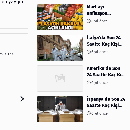
ğmen yaygın
Mart ayı
enflasyon
rakamları
6 yıl önce
açıklandı
İtalya'da Son 24
Saatte Kaç Kişi
Öldü
6 yıl önce
yout. The
Amerika'da Son
24 Saatte Kaç Kişi
Öldü - 06 Nisan
6 yıl önce
2020
İspanya'da Son 24
Saatte Kaç Kişi
Öldü
6 yıl önce