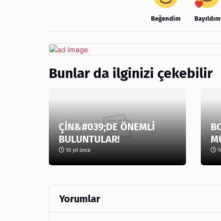
Beğendim
Bayıldım
Bunlar da ilginizi çekebilir
ÇİN&#039;DE ÖNEMLİ
B
BULUNTULAR!
M
10 yıl önce
10
Yorumlar