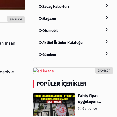
Savaş Haberleri
Magazin
Otomobil
Aktüel Ürünler Kataloğu
an İnsan
Gündem
deniyle
POPÜLER İÇERIKLER
Fahiş fiyat
uygulayan
firmalar açıklandı
6 yıl önce