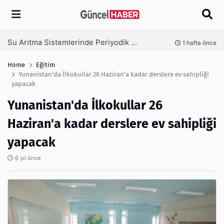
Arama
Ambalaj Süreçlerinde Yeni Nesil Verimliliği Olimpack ile Yakalayın
nce
3 hafta önce
Home
Eğitim
Yunanistan'da İlkokullar 26 Haziran'a kadar derslere ev sahipliği
yapacak
Yunanistan'da İlkokullar 26
Haziran'a kadar derslere ev sahipliği
yapacak
6 yıl önce