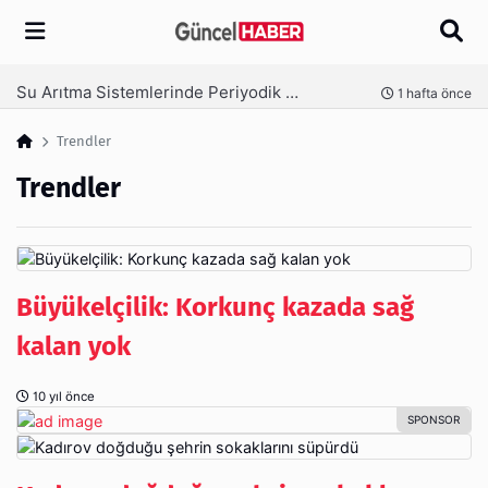
Arama
Ambalaj Süreçlerinde Yeni Nesil Verimliliği Olimpack ile Yakalayın
nce
3 hafta önce
Trendler
Trendler
Büyükelçilik: Korkunç kazada sağ
kalan yok
10 yıl önce