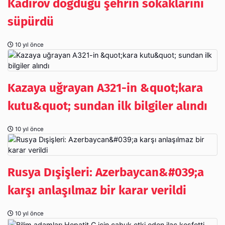
Kadırov doğduğu şehrin sokaklarını
süpürdü
10 yıl önce
Kazaya uğrayan A321-in &quot;kara
kutu&quot; sundan ilk bilgiler alındı
10 yıl önce
Rusya Dışişleri: Azerbaycan&#039;a
karşı anlaşılmaz bir karar verildi
10 yıl önce