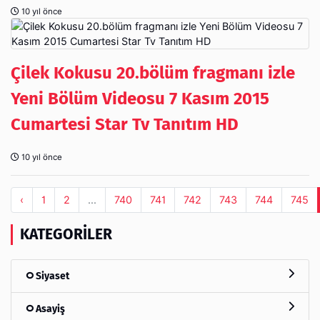
10 yıl önce
Çilek Kokusu 20.bölüm fragmanı izle
Yeni Bölüm Videosu 7 Kasım 2015
Cumartesi Star Tv Tanıtım HD
10 yıl önce
‹
1
2
...
740
741
742
743
744
745
KATEGORILER
Siyaset
Asayiş