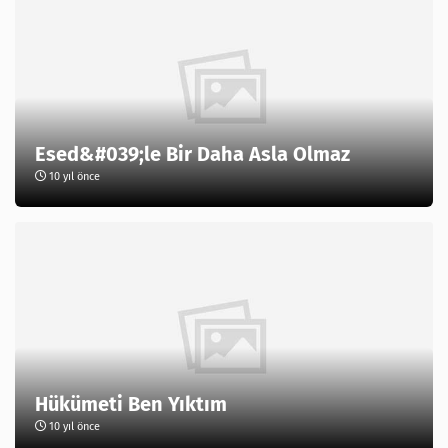
Esed&#039;le Bir Daha Asla Olmaz
10 yıl önce
Hükümeti Ben Yıktım
10 yıl önce