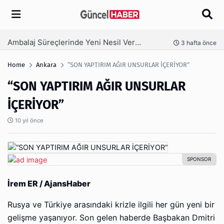
Arama
Ambalaj Süreçlerinde Yeni Nesil Verimliliği Olimpack ile Yakalayın
nce
3 hafta önce
Home
Ankara
“SON YAPTIRIM AĞIR UNSURLAR İÇERİYOR”
“SON YAPTIRIM AĞIR UNSURLAR
İÇERİYOR”
10 yıl önce
İrem ER / AjansHaber
Rusya ve Türkiye arasındaki krizle ilgili her gün yeni bir
gelişme yaşanıyor. Son gelen haberde Başbakan Dmitri