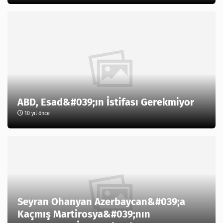
ABD, Esad&#039;ın İstifası Gerekmiyor
10 yıl önce
Seyran Ohanyan Azerbaycan&#039;a
Kaçmış Martirosya&#039;nın