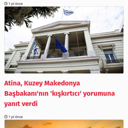
1 yıl önce
Atina, Kuzey Makedonya
Başbakanı'nın 'kışkırtıcı' yorumuna
yanıt verdi
1 yıl önce