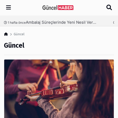
Arama
Ambalaj Süreçlerinde Yeni Nesil Verimliliği Olimpack ile Yakalayın
nce
3 hafta önce
Güncel
Güncel