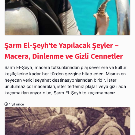
Şarm El-Şeyh'te Yapılacak Şeyler –
Macera, Dinlenme ve Gizli Cennetler
Şarm El-Şeyh, macera tutkunlarından plaj severlere ve kültür
keşifçilerine kadar her türden gezgine hitap eden, Mısır'ın en
heyecan verici seyahat destinasyonlarından biridir. İster
unutulmaz çöl maceraları, ister tertemiz plajlar veya gizli ada
kaçamakları arıyor olun, Şarm El-Şeyh'te kaçırmamanız...
1 yıl önce