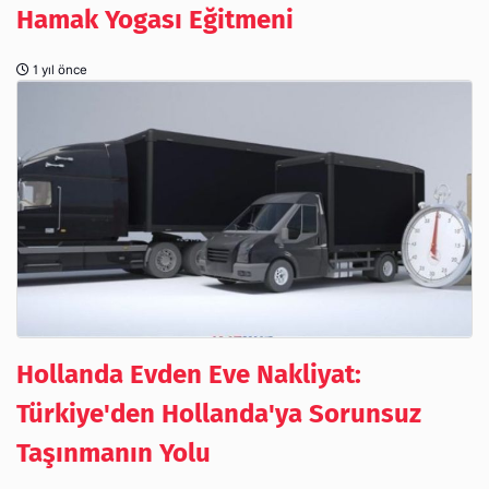
Hamak Yogası Eğitmeni
1 yıl önce
Hollanda Evden Eve Nakliyat:
Türkiye'den Hollanda'ya Sorunsuz
Taşınmanın Yolu