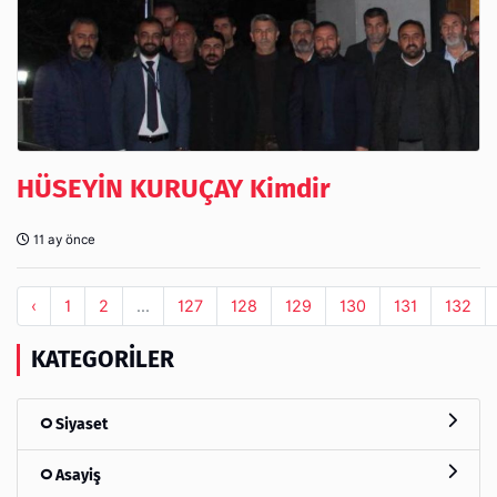
HÜSEYİN KURUÇAY Kimdir
11 ay önce
‹
1
2
...
127
128
129
130
131
132
KATEGORILER
Siyaset
Asayiş