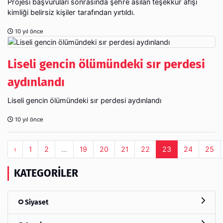
Projesi başvuruları sonrasında şehre asılan teşekkür afişi
kimliği belirsiz kişiler tarafından yırtıldı.
10 yıl önce
Liseli gencin ölümündeki sır perdesi
aydınlandı
Liseli gencin ölümündeki sır perdesi aydınlandı
10 yıl önce
‹
1
2
...
19
20
21
22
23
24
25
KATEGORILER
Siyaset