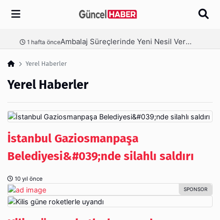
Arama
Ambalaj Süreçlerinde Yeni Nesil Verimliliği Olimpack ile Yakalayın
nce
3 hafta önce
Yerel Haberler
Yerel Haberler
İstanbul Gaziosmanpaşa
Belediyesi&#039;nde silahlı saldırı
10 yıl önce