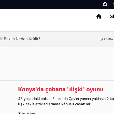
S
Arama
ik Bakım Neden Kritik?
1 hafta
Konya'da çobana 'ilişki' oyunu
46 yaşındaki çoban Fahrettin Çay'ın yanına yaklaşın 2 kad
ilişki teklif ettikleri adama kâbusu yaşattılar...
10 yıl önce