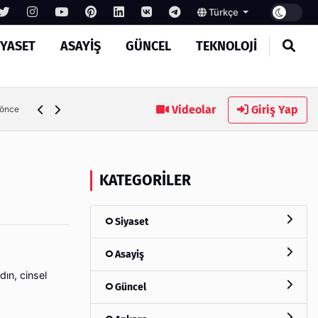
Türkçe
IYASET
ASAYIŞ
GÜNCEL
TEKNOLOJI
Ambalaj Süreçlerinde Yeni Nesil Verimliliği Olimpack ile Yak
Videolar
Giriş Yap
 önce
KATEGORILER
Siyaset
Asayiş
ın, cinsel
Güncel