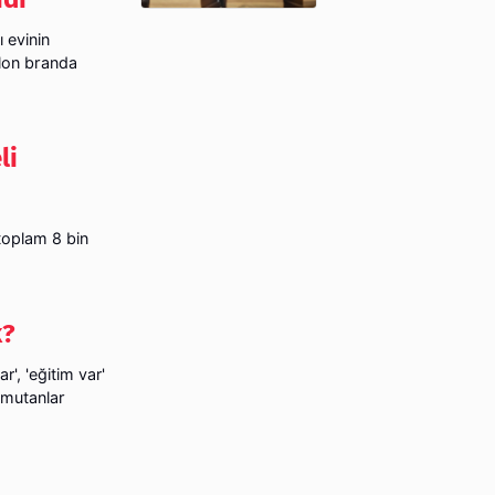
 evinin
lon branda
li
 toplam 8 bin
k?
ar', 'eğitim var'
komutanlar