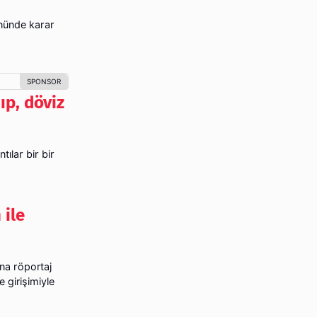
önünde karar
ıp, döviz
tılar bir bir
 ile
na röportaj
 girişimiyle