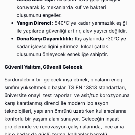
koruyarak iç mekanlarda küf ve bakteri
oluşumunu engeller.
Yangın Direnci:
540°C'ye kadar yanmazlık eşiği
ile yapılarda güvenliği artırır, alev yayıcı değildir.
Dona Karşı Dayanıklılık:
Kış aylarında -30°C'ye
kadar işlevselliğini yitirmez, kılcal çatlak
oluşumunu önleyecek esnekliğe sahiptir.
Güvenli Yalıtım, Güvenli Gelecek
Sürdürülebilir bir gelecek inşa etmek, binaların enerji
sınıfını yükseltmekle başlar. TS EN 13813 standartları,
üniversite onaylı test raporları ve asit/tuz korozyonuna
karşı kanıtlanmış direnci ile modern izolasyon
teknolojileri, yapıların ömrünü uzatırken kullanıcılarına
konforlu bir yaşam alanı sunuyor. Geleceğin inşaat
projelerinde ve renovasyon çalışmalarında, ince ama
bir o kadar da güçlü termal kalkanlar başrolü