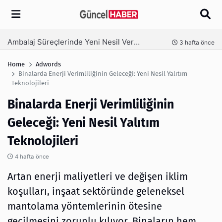
Arama
Ambalaj Süreçlerinde Yeni Nesil Verimliliği Olimpack ile Yakalayın
nce
3 hafta önce
Home
Adwords
Binalarda Enerji Verimliliğinin Geleceği: Yeni Nesil Yalıtım
Teknolojileri
Binalarda Enerji Verimliliğinin
Geleceği: Yeni Nesil Yalıtım
Teknolojileri
4 hafta önce
Artan enerji maliyetleri ve değişen iklim
koşulları, inşaat sektöründe geleneksel
mantolama yöntemlerinin ötesine
geçilmesini zorunlu kılıyor. Binaların hem