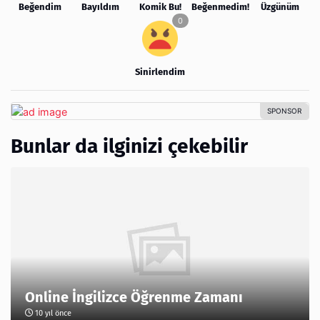
Beğendim
Bayıldım
Komik Bu!
Beğenmedim!
Üzgünüm
Sinirlendim
Bunlar da ilginizi çekebilir
Online İngilizce Öğrenme Zamanı
10 yıl önce