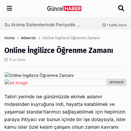
Arama
Ambalaj Süreçlerinde Yeni Nesil Verimliliği Olimpack ile Yakalayın
nce
3 hafta önce
Home
Adwords
Online İngilizce Öğrenme Zamanı
Online İngilizce Öğrenme Zamanı
10 yıl önce
Tabiri yerinde ise günümüzde ekmek aslanın
midesinden kuyruğuna indi, hayatta kalabilmek ve
yaşamsal standartlarımızı sağlayabilmek için hepimizin
paraya ihtiyacı var bunun içinde bir işe dolaysıyla, ister
kamu ister özel kesim çalışanı olsun zaman kavramı