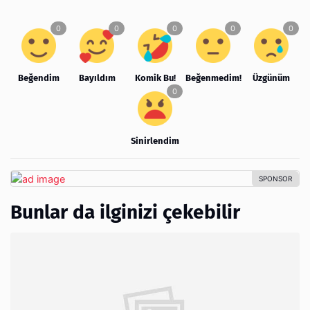
Beğendim
Bayıldım
Komik Bu!
Beğenmedim!
Üzgünüm
Sinirlendim
Bunlar da ilginizi çekebilir